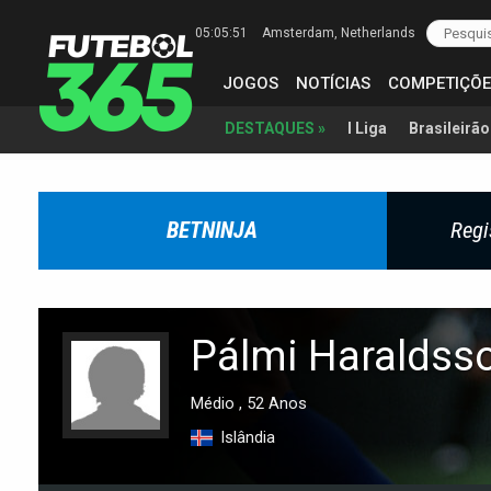
05:05:52
Amsterdam
, Netherlands
JOGOS
NOTÍCIAS
COMPETIÇÕE
I Liga
Brasileirão
DESTAQUES »
BETNINJA
Regi
Pálmi Haraldss
Médio , 52 Anos
Islândia