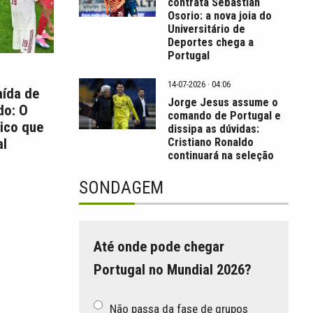
contrata Sebastián
Osorio: a nova joia do
Universitário de
Deportes chega a
Portugal
14-07-2026 · 04:06
aída de
Jorge Jesus assume o
do: O
comando de Portugal e
ico que
dissipa as dúvidas:
Cristiano Ronaldo
l
continuará na seleção
SONDAGEM
Até onde pode chegar
Portugal no Mundial 2026?
Não passa da fase de grupos