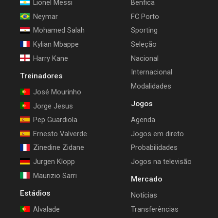
Lionel Messi
Benfica
Neymar
FC Porto
Mohamed Salah
Sporting
Kylian Mbappe
Seleção
Harry Kane
Nacional
Internacional
Treinadores
Modalidades
José Mourinho
Jogos
Jorge Jesus
Pep Guardiola
Agenda
Ernesto Valverde
Jogos em direto
Zinedine Zidane
Probabilidades
Jurgen Klopp
Jogos na televisão
Maurizio Sarri
Mercado
Estádios
Notícias
Alvalade
Transferências