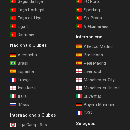
Segunda Liga
FC Porto
Taça Portugal
Sporting
Taça da Liga
Sp. Braga
Liga 3
V. Guimarães
Distritais
Internacional
Nacionais Clubes
Atlético Madrid
Alemanha
Barcelona
Brasil
Real Madrid
Espanha
Liverpool
França
Manchester City
Inglaterra
Manchester United
Itália
Juventus
Rússia
Bayern München
PSG
Internacionais Clubes
Seleções
Liga Campeões