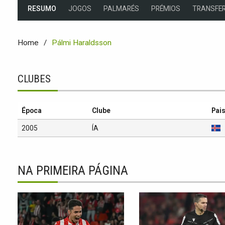
RESUMO
JOGOS
PALMARÉS
PRÉMIOS
TRANSFER
Home
Pálmi Haraldsson
CLUBES
Época
Clube
Pai
2005
ÍA
NA PRIMEIRA PÁGINA