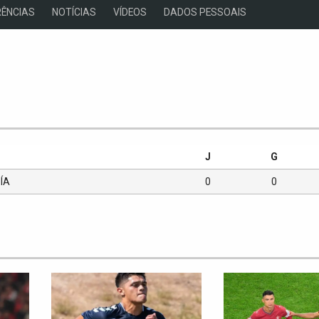
ÊNCIAS
NOTÍCIAS
VÍDEOS
DADOS PESSOAIS
s
J
G
ÍA
0
0