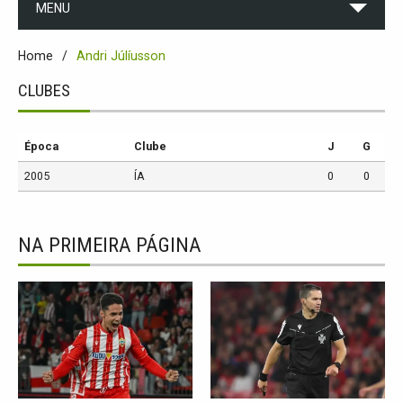
MENU
Home
Andri Júlíusson
CLUBES
Época
Clube
J
G
2005
ÍA
0
0
NA PRIMEIRA PÁGINA