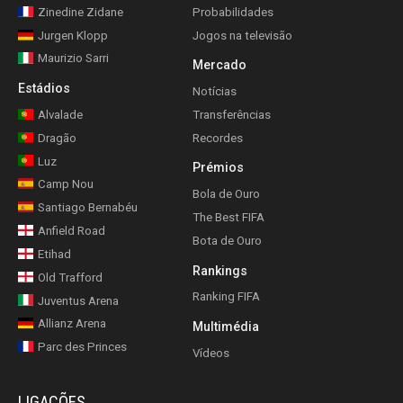
Zinedine Zidane
Probabilidades
Jurgen Klopp
Jogos na televisão
Maurizio Sarri
Mercado
Estádios
Notícias
Alvalade
Transferências
Dragão
Recordes
Luz
Prémios
Camp Nou
Bola de Ouro
Santiago Bernabéu
The Best FIFA
Anfield Road
Bota de Ouro
Etihad
Rankings
Old Trafford
Ranking FIFA
Juventus Arena
Allianz Arena
Multimédia
Parc des Princes
Vídeos
LIGAÇÕES