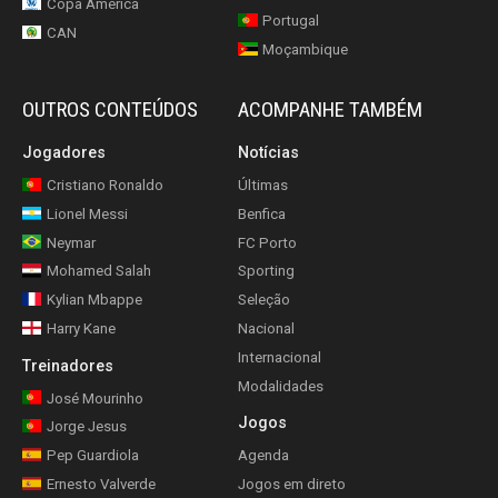
Copa América
Portugal
CAN
Moçambique
OUTROS CONTEÚDOS
ACOMPANHE TAMBÉM
Jogadores
Notícias
Cristiano Ronaldo
Últimas
Lionel Messi
Benfica
Neymar
FC Porto
Mohamed Salah
Sporting
Kylian Mbappe
Seleção
Harry Kane
Nacional
Internacional
Treinadores
Modalidades
José Mourinho
Jogos
Jorge Jesus
Pep Guardiola
Agenda
Ernesto Valverde
Jogos em direto