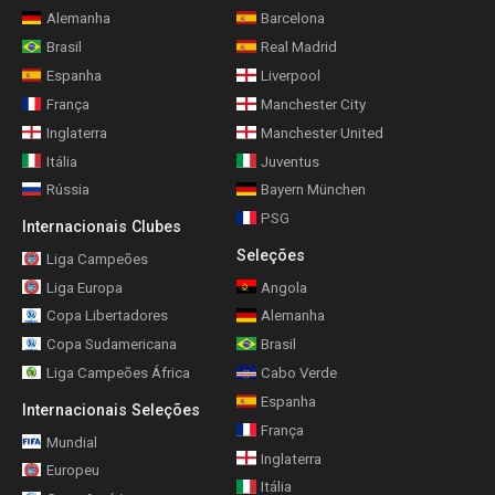
Alemanha
Barcelona
Brasil
Real Madrid
Espanha
Liverpool
França
Manchester City
Inglaterra
Manchester United
Itália
Juventus
Rússia
Bayern München
PSG
Internacionais Clubes
Seleções
Liga Campeões
Liga Europa
Angola
Copa Libertadores
Alemanha
Copa Sudamericana
Brasil
Liga Campeões África
Cabo Verde
Espanha
Internacionais Seleções
França
Mundial
Inglaterra
Europeu
Itália