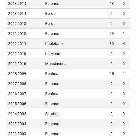
2013-2014
Farense
13
0
2013-2014
Beroe
0
0
2012-2013
Beroe
0
0
2011-2012
Farense
29
1
2010-2011
Louletano
30
4
2009-2010
Le Mans
0
0
2009-2010
Messinense
0
0
2008-2009
Benfica
18
1
2007-2008
Farense
0
0
2006-2007
Benfica
0
0
2005-2006
Farense
0
0
2004-2005
Sporting
0
0
2003-2004
Farense
0
0
2002-2003
Farense
0
0