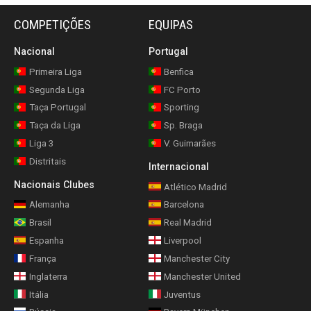
COMPETIÇÕES
EQUIPAS
Nacional
Portugal
Primeira Liga
Benfica
Segunda Liga
FC Porto
Taça Portugal
Sporting
Taça da Liga
Sp. Braga
Liga 3
V. Guimarães
Distritais
Internacional
Nacionais Clubes
Atlético Madrid
Alemanha
Barcelona
Brasil
Real Madrid
Espanha
Liverpool
França
Manchester City
Inglaterra
Manchester United
Itália
Juventus