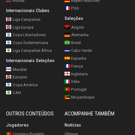
Rússia
Bayern München
PSG
Internacionais Clubes
Seleções
Liga Campeões
Liga Europa
Angola
Copa Libertadores
Alemanha
Copa Sudamericana
Brasil
Liga Campeões África
Cabo Verde
Espanha
Internacionais Seleções
França
Mundial
Inglaterra
Europeu
Itália
Copa América
Portugal
CAN
Moçambique
OUTROS CONTEÚDOS
ACOMPANHE TAMBÉM
Jogadores
Notícias
Cristiano Ronaldo
Últimas