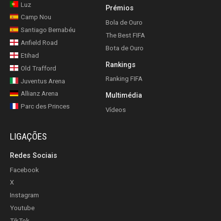
Luz
Prémios
Camp Nou
Bola de Ouro
Santiago Bernabéu
The Best FIFA
Anfield Road
Bota de Ouro
Etihad
Rankings
Old Trafford
Ranking FIFA
Juventus Arena
Allianz Arena
Multimédia
Parc des Princes
Vídeos
LIGAÇÕES
Redes Sociais
Facebook
X
Instagram
Youtube
TikTok