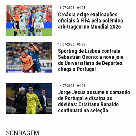
16-07-2026 · 04:28
Croácia exige explicações
oficiais à FIFA pela polémica
arbitragem no Mundial 2026
15-07-2026 · 05:23
Sporting de Lisboa contrata
Sebastián Osorio: a nova joia
do Universitário de Deportes
chega a Portugal
14-07-2026 · 04:06
Jorge Jesus assume o comando
de Portugal e dissipa as
dúvidas: Cristiano Ronaldo
continuará na seleção
SONDAGEM