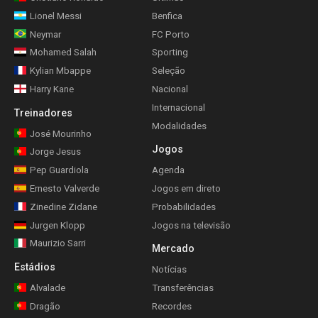
Lionel Messi
Benfica
Neymar
FC Porto
Mohamed Salah
Sporting
Kylian Mbappe
Seleção
Harry Kane
Nacional
Internacional
Treinadores
Modalidades
José Mourinho
Jogos
Jorge Jesus
Pep Guardiola
Agenda
Ernesto Valverde
Jogos em direto
Zinedine Zidane
Probabilidades
Jurgen Klopp
Jogos na televisão
Maurizio Sarri
Mercado
Estádios
Notícias
Alvalade
Transferências
Dragão
Recordes