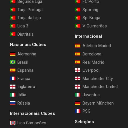
Segunda Liga
FC Porto
Taça Portugal
Sporting
Taça da Liga
Sp. Braga
Liga 3
V. Guimarães
Distritais
Internacional
Nacionais Clubes
Atlético Madrid
Alemanha
Barcelona
Brasil
Real Madrid
Espanha
Liverpool
França
Manchester City
Inglaterra
Manchester United
Itália
Juventus
Rússia
Bayern München
PSG
Internacionais Clubes
Seleções
Liga Campeões