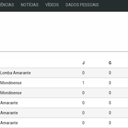
ÊNCIAS
NOTÍCIAS
VÍDEOS
DADOS PESSOAIS
s
J
G
Lomba Amarante
0
0
Mondinense
1
0
Mondinense
0
0
Amarante
0
0
Amarante
0
0
Amarante
0
0