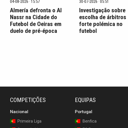
04-08-2026 · 15:57
30-07-2026 · 05:51
Almería defronta o Al
Investigação sobre
Nassr na Cidade do
escolha de árbitros
Futebol de Oeiras em
forte polémica no
duelo de pré-época
futebol
COMPETIÇÕES
EQUIPAS
Nacional
Portugal
Primeira Liga
Benfica