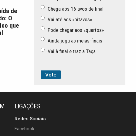
Chega aos 16 avos de final
aída de
do: O
Vai até aos «oitavos»
ico que
Pode chegar aos «quartos»
l
Ainda joga as meias-finais
Vai à final e traz a Taça
ÉM
LIGAÇÕES
Redes Sociais
Facebook