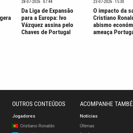
28-07-2026 · 07:44
23-07-2026 · 15:30
Da Liga de Expansão
O impacto da s
 gera
para a Europa: Ivo
Cristiano Ronal
Vázquez assina pelo
abismo económ
Chaves de Portugal
ameaça Portuga
OUTROS CONTEÚDOS
ACOMPANHE TAMB
Jogadores
Notícias
Cristiano Ronaldo
Últimas