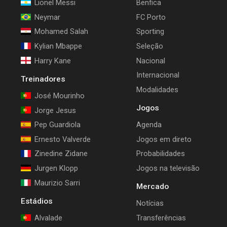
Lionel Messi
Benfica
Neymar
FC Porto
Mohamed Salah
Sporting
Kylian Mbappe
Seleção
Harry Kane
Nacional
Internacional
Treinadores
Modalidades
José Mourinho
Jogos
Jorge Jesus
Pep Guardiola
Agenda
Ernesto Valverde
Jogos em direto
Zinedine Zidane
Probabilidades
Jurgen Klopp
Jogos na televisão
Maurizio Sarri
Mercado
Estádios
Notícias
Alvalade
Transferências