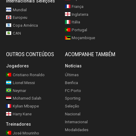
Internacionais Seleções
França
Mundial
Inglaterra
Europeu
Itália
Copa América
Portugal
CAN
Moçambique
OUTROS CONTEÚDOS
ACOMPANHE TAMBÉM
Jogadores
Notícias
Cristiano Ronaldo
Últimas
Lionel Messi
Benfica
Neymar
FC Porto
Mohamed Salah
Sporting
Kylian Mbappe
Seleção
Harry Kane
Nacional
Internacional
Treinadores
Modalidades
José Mourinho