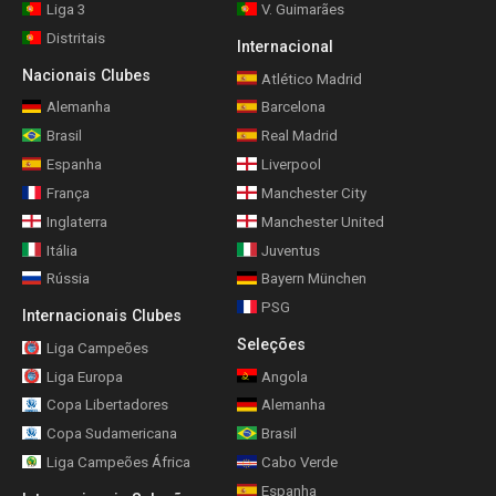
Liga 3
V. Guimarães
Distritais
Internacional
Nacionais Clubes
Atlético Madrid
Alemanha
Barcelona
Brasil
Real Madrid
Espanha
Liverpool
França
Manchester City
Inglaterra
Manchester United
Itália
Juventus
Rússia
Bayern München
PSG
Internacionais Clubes
Seleções
Liga Campeões
Liga Europa
Angola
Copa Libertadores
Alemanha
Copa Sudamericana
Brasil
Liga Campeões África
Cabo Verde
Espanha