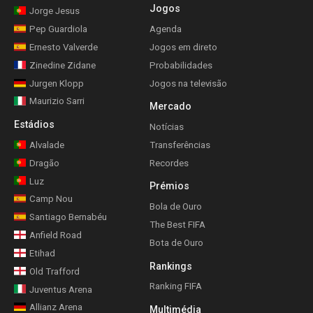
Jogos
Jorge Jesus
Pep Guardiola
Agenda
Ernesto Valverde
Jogos em direto
Zinedine Zidane
Probabilidades
Jurgen Klopp
Jogos na televisão
Maurizio Sarri
Mercado
Estádios
Notícias
Alvalade
Transferências
Dragão
Recordes
Luz
Prémios
Camp Nou
Bola de Ouro
Santiago Bernabéu
The Best FIFA
Anfield Road
Bota de Ouro
Etihad
Rankings
Old Trafford
Ranking FIFA
Juventus Arena
Allianz Arena
Multimédia