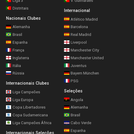
Liga 3
V. Guimarães
Distritais
Internacional
Nacionais Clubes
Atlético Madrid
Alemanha
Barcelona
Brasil
Real Madrid
Espanha
Liverpool
França
Manchester City
Inglaterra
Manchester United
Itália
Juventus
Rússia
Bayern München
PSG
Internacionais Clubes
Seleções
Liga Campeões
Liga Europa
Angola
Copa Libertadores
Alemanha
Copa Sudamericana
Brasil
Liga Campeões África
Cabo Verde
Espanha
Internacionais Seleções