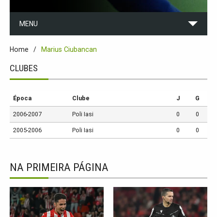
MENU
Home
Marius Ciubancan
CLUBES
Época
Clube
J
G
2006-2007
Poli Iasi
0
0
2005-2006
Poli Iasi
0
0
NA PRIMEIRA PÁGINA