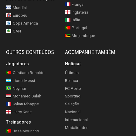
França
Mundial
Inglaterra
Europeu
Itália
Copa América
Portugal
CAN
Moçambique
OUTROS CONTEÚDOS
ACOMPANHE TAMBÉM
Jogadores
Notícias
Cristiano Ronaldo
Últimas
Lionel Messi
Benfica
Neymar
FC Porto
Mohamed Salah
Sporting
Kylian Mbappe
Seleção
Harry Kane
Nacional
Internacional
Treinadores
Modalidades
José Mourinho