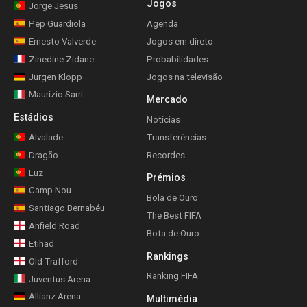
Jogos
Jorge Jesus
Pep Guardiola
Agenda
Ernesto Valverde
Jogos em direto
Zinedine Zidane
Probabilidades
Jurgen Klopp
Jogos na televisão
Maurizio Sarri
Mercado
Estádios
Notícias
Alvalade
Transferências
Dragão
Recordes
Luz
Prémios
Camp Nou
Bola de Ouro
Santiago Bernabéu
The Best FIFA
Anfield Road
Bota de Ouro
Etihad
Rankings
Old Trafford
Ranking FIFA
Juventus Arena
Allianz Arena
Multimédia