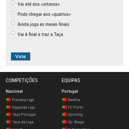
Vai até aos «oitavos»
Pode chegar aos «quartos»
Ainda joga as meias-finais
Vai à final e traz a Taça
COMPETIÇÕES
EQUIPAS
Nacional
Portugal
Primeira Liga
Benfica
Segunda Liga
FC Porto
Taça Portugal
Sporting
Taça da Liga
Sp. Braga