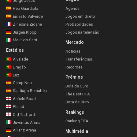
Jorge Jesus
Pep Guardiola
Agenda
Ernesto Valverde
Jogos em direto
Zinedine Zidane
Probabilidades
Jurgen Klopp
Jogos na televisão
Maurizio Sarri
Mercado
Estádios
Notícias
Alvalade
Transferências
Dragão
Recordes
Luz
Prémios
Camp Nou
Bola de Ouro
Santiago Bernabéu
The Best FIFA
Anfield Road
Bota de Ouro
Etihad
Rankings
Old Trafford
Ranking FIFA
Juventus Arena
Allianz Arena
Multimédia