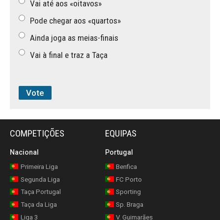
Vai até aos «oitavos»
Pode chegar aos «quartos»
Ainda joga as meias-finais
Vai à final e traz a Taça
COMPETIÇÕES
EQUIPAS
Nacional
Portugal
Primeira Liga
Benfica
Segunda Liga
FC Porto
Taça Portugal
Sporting
Taça da Liga
Sp. Braga
Liga 3
V. Guimarães