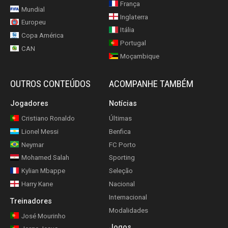
França
Mundial
Inglaterra
Europeu
Itália
Copa América
Portugal
CAN
Moçambique
OUTROS CONTEÚDOS
ACOMPANHE TAMBÉM
Jogadores
Notícias
Cristiano Ronaldo
Últimas
Lionel Messi
Benfica
Neymar
FC Porto
Mohamed Salah
Sporting
Kylian Mbappe
Seleção
Harry Kane
Nacional
Internacional
Treinadores
Modalidades
José Mourinho
Jogos