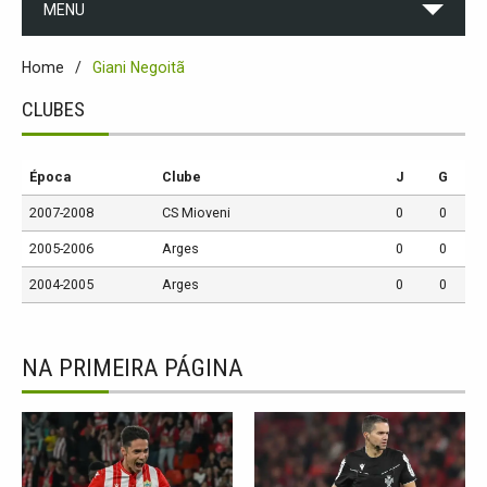
MENU
Home
Giani Negoitã
CLUBES
Época
Clube
J
G
2007-2008
CS Mioveni
0
0
2005-2006
Arges
0
0
2004-2005
Arges
0
0
NA PRIMEIRA PÁGINA