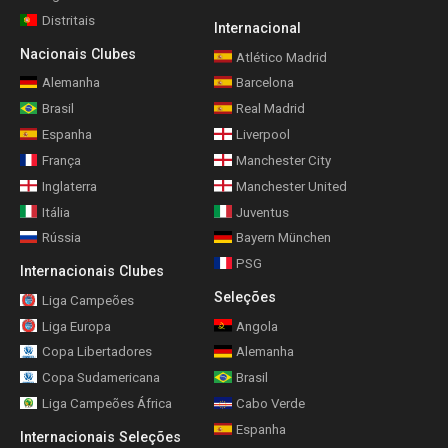
Distritais
Internacional
Nacionais Clubes
Atlético Madrid
Alemanha
Barcelona
Brasil
Real Madrid
Espanha
Liverpool
França
Manchester City
Inglaterra
Manchester United
Itália
Juventus
Rússia
Bayern München
PSG
Internacionais Clubes
Seleções
Liga Campeões
Liga Europa
Angola
Copa Libertadores
Alemanha
Copa Sudamericana
Brasil
Liga Campeões África
Cabo Verde
Espanha
Internacionais Seleções