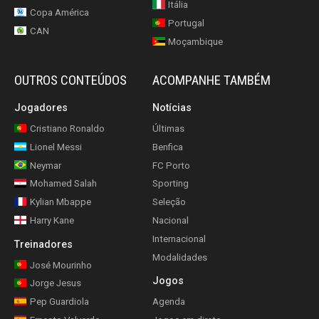
Itália
Copa América
Portugal
CAN
Moçambique
OUTROS CONTEÚDOS
ACOMPANHE TAMBÉM
Jogadores
Notícias
Cristiano Ronaldo
Últimas
Lionel Messi
Benfica
Neymar
FC Porto
Mohamed Salah
Sporting
Kylian Mbappe
Seleção
Harry Kane
Nacional
Internacional
Treinadores
Modalidades
José Mourinho
Jogos
Jorge Jesus
Pep Guardiola
Agenda