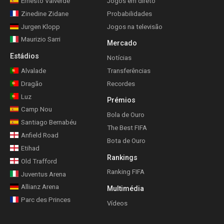
Ernesto Valverde
Jogos em direto
Zinedine Zidane
Probabilidades
Jurgen Klopp
Jogos na televisão
Maurizio Sarri
Mercado
Estádios
Notícias
Alvalade
Transferências
Dragão
Recordes
Luz
Prémios
Camp Nou
Bola de Ouro
Santiago Bernabéu
The Best FIFA
Anfield Road
Bota de Ouro
Etihad
Rankings
Old Trafford
Ranking FIFA
Juventus Arena
Allianz Arena
Multimédia
Parc des Princes
Vídeos