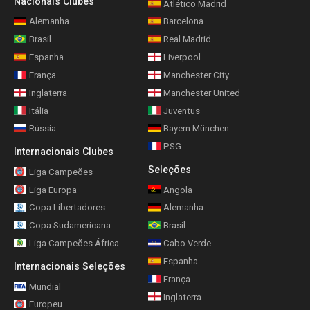
Nacionais Clubes
Atlético Madrid
Alemanha
Barcelona
Brasil
Real Madrid
Espanha
Liverpool
França
Manchester City
Inglaterra
Manchester United
Itália
Juventus
Rússia
Bayern München
PSG
Internacionais Clubes
Seleções
Liga Campeões
Liga Europa
Angola
Copa Libertadores
Alemanha
Copa Sudamericana
Brasil
Liga Campeões África
Cabo Verde
Espanha
Internacionais Seleções
França
Mundial
Inglaterra
Europeu