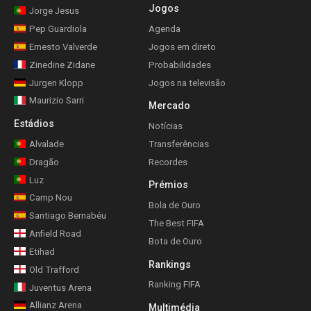
Jogos
Jorge Jesus
Pep Guardiola
Agenda
Ernesto Valverde
Jogos em direto
Zinedine Zidane
Probabilidades
Jurgen Klopp
Jogos na televisão
Maurizio Sarri
Mercado
Estádios
Notícias
Alvalade
Transferências
Dragão
Recordes
Luz
Prémios
Camp Nou
Bola de Ouro
Santiago Bernabéu
The Best FIFA
Anfield Road
Bota de Ouro
Etihad
Rankings
Old Trafford
Ranking FIFA
Juventus Arena
Allianz Arena
Multimédia