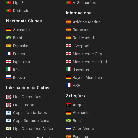
Liga 3
V. Guimarães
Distritais
Internacional
Nacionais Clubes
Atlético Madrid
Alemanha
Barcelona
Brasil
Real Madrid
Espanha
Liverpool
França
Manchester City
Inglaterra
Manchester United
Itália
Juventus
Rússia
Bayern München
PSG
Internacionais Clubes
Seleções
Liga Campeões
Liga Europa
Angola
Copa Libertadores
Alemanha
Copa Sudamericana
Brasil
Liga Campeões África
Cabo Verde
Espanha