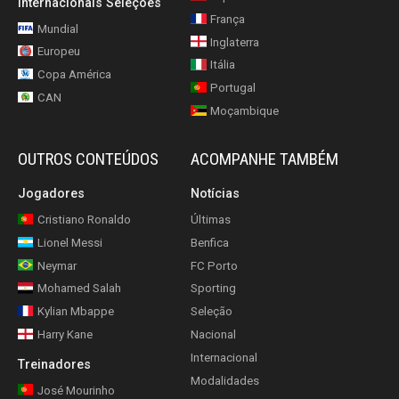
Internacionais Seleções
França
Mundial
Inglaterra
Europeu
Itália
Copa América
Portugal
CAN
Moçambique
OUTROS CONTEÚDOS
ACOMPANHE TAMBÉM
Jogadores
Notícias
Cristiano Ronaldo
Últimas
Lionel Messi
Benfica
Neymar
FC Porto
Mohamed Salah
Sporting
Kylian Mbappe
Seleção
Harry Kane
Nacional
Internacional
Treinadores
Modalidades
José Mourinho