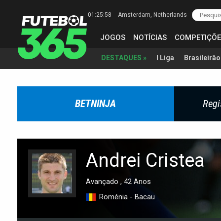
01:25:59
Amsterdam
, Netherlands
JOGOS
NOTÍCIAS
COMPETIÇÕE
I Liga
Brasileirão
DESTAQUES »
BETNINJA
Regi
Andrei Cristea
Avançado , 42 Anos
Roménia - Bacau