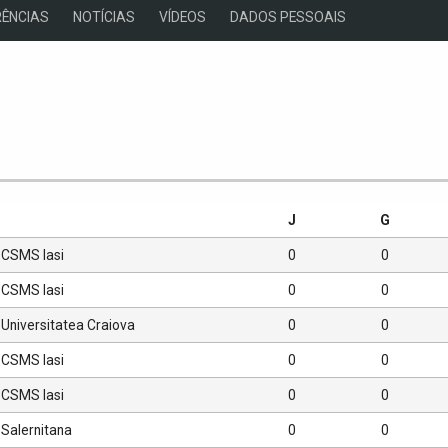
ÊNCIAS
NOTÍCIAS
VÍDEOS
DADOS PESSOAIS
s
J
G
CSMS Iasi
0
0
CSMS Iasi
0
0
Universitatea Craiova
0
0
CSMS Iasi
0
0
CSMS Iasi
0
0
Salernitana
0
0