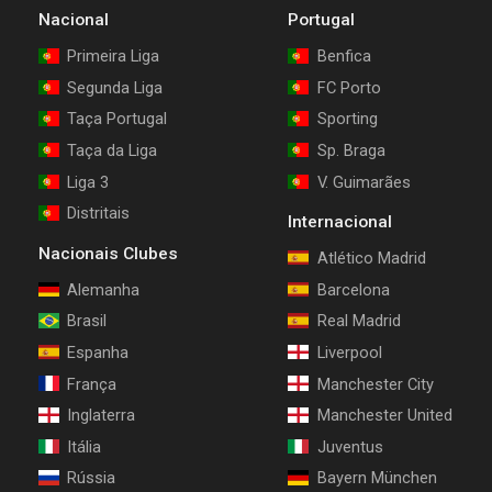
Nacional
Portugal
Primeira Liga
Benfica
Segunda Liga
FC Porto
Taça Portugal
Sporting
Taça da Liga
Sp. Braga
Liga 3
V. Guimarães
Distritais
Internacional
Nacionais Clubes
Atlético Madrid
Alemanha
Barcelona
Brasil
Real Madrid
Espanha
Liverpool
França
Manchester City
Inglaterra
Manchester United
Itália
Juventus
Rússia
Bayern München