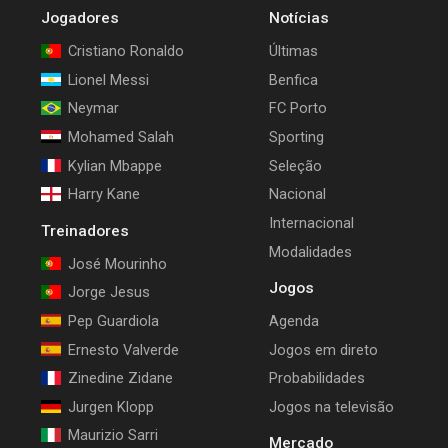
Jogadores
Notícias
Cristiano Ronaldo
Últimas
Lionel Messi
Benfica
Neymar
FC Porto
Mohamed Salah
Sporting
Kylian Mbappe
Seleção
Harry Kane
Nacional
Internacional
Treinadores
Modalidades
José Mourinho
Jogos
Jorge Jesus
Pep Guardiola
Agenda
Ernesto Valverde
Jogos em direto
Zinedine Zidane
Probabilidades
Jurgen Klopp
Jogos na televisão
Maurizio Sarri
Mercado