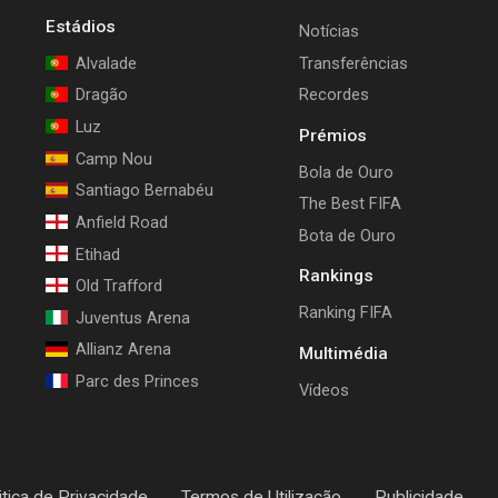
Estádios
Notícias
Alvalade
Transferências
Dragão
Recordes
Luz
Prémios
Camp Nou
Bola de Ouro
Santiago Bernabéu
The Best FIFA
Anfield Road
Bota de Ouro
Etihad
Rankings
Old Trafford
Ranking FIFA
Juventus Arena
Allianz Arena
Multimédia
Parc des Princes
Vídeos
itica de Privacidade
Termos de Utilização
Publicidade