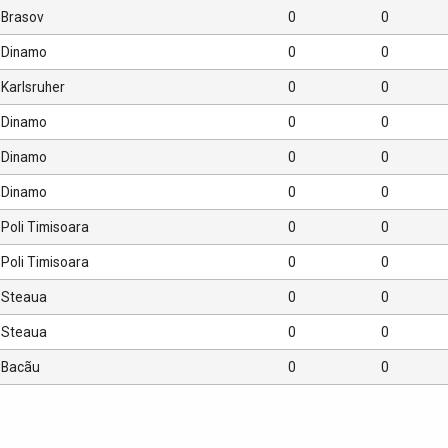
Brasov
0
0
Dinamo
0
0
Karlsruher
0
0
Dinamo
0
0
Dinamo
0
0
Dinamo
0
0
Poli Timisoara
0
0
Poli Timisoara
0
0
Steaua
0
0
Steaua
0
0
Bacãu
0
0