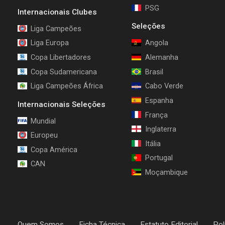
PSG
Internacionais Clubes
Seleções
Liga Campeões
Liga Europa
Angola
Copa Libertadores
Alemanha
Copa Sudamericana
Brasil
Liga Campeões África
Cabo Verde
Espanha
Internacionais Seleções
França
Mundial
Inglaterra
Europeu
Itália
Copa América
Portugal
CAN
Moçambique
Quem Somos
Ficha Técnica
Estatuto Editorial
Pol