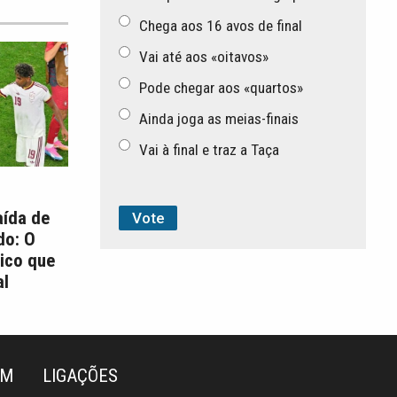
Chega aos 16 avos de final
Vai até aos «oitavos»
Pode chegar aos «quartos»
Ainda joga as meias-finais
Vai à final e traz a Taça
aída de
do: O
ico que
l
ÉM
LIGAÇÕES