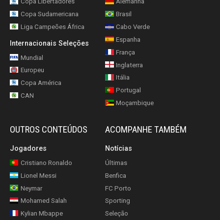
Copa Libertadores
Alemanha
Copa Sudamericana
Brasil
Liga Campeões África
Cabo Verde
Espanha
Internacionais Seleções
França
Mundial
Inglaterra
Europeu
Itália
Copa América
Portugal
CAN
Moçambique
OUTROS CONTEÚDOS
ACOMPANHE TAMBÉM
Jogadores
Notícias
Cristiano Ronaldo
Últimas
Lionel Messi
Benfica
Neymar
FC Porto
Mohamed Salah
Sporting
Kylian Mbappe
Seleção