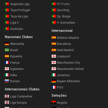
Segunda Liga
FC Porto
Taça Portugal
Sporting
Taça da Liga
Sp. Braga
Liga 3
V. Guimarães
Distritais
Internacional
Nacionais Clubes
Atlético Madrid
Alemanha
Barcelona
Brasil
Real Madrid
Espanha
Liverpool
França
Manchester City
Inglaterra
Manchester United
Itália
Juventus
Rússia
Bayern München
PSG
Internacionais Clubes
Seleções
Liga Campeões
Liga Europa
Angola