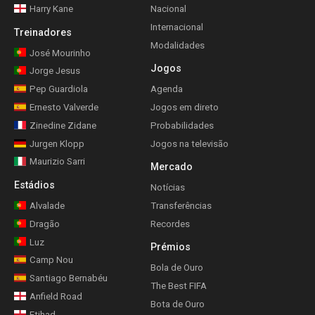
Harry Kane
Nacional
Internacional
Treinadores
Modalidades
José Mourinho
Jogos
Jorge Jesus
Pep Guardiola
Agenda
Ernesto Valverde
Jogos em direto
Zinedine Zidane
Probabilidades
Jurgen Klopp
Jogos na televisão
Maurizio Sarri
Mercado
Estádios
Notícias
Alvalade
Transferências
Dragão
Recordes
Luz
Prémios
Camp Nou
Bola de Ouro
Santiago Bernabéu
The Best FIFA
Anfield Road
Bota de Ouro
Etihad