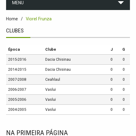
MENU
Home
Viorel Frunza
CLUBES
Época
Clube
J
G
2015-2016
Dacia Chisinau
0
0
2014-2015
Dacia Chisinau
0
0
2007-2008
Ceahlaul
0
0
2006-2007
Vaslui
0
0
2005-2006
Vaslui
0
0
2004-2005
Vaslui
0
0
NA PRIMEIRA PÁGINA