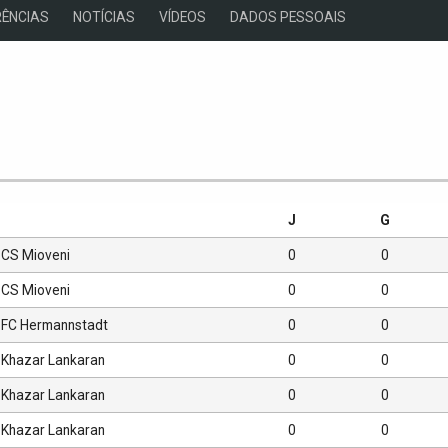
ÊNCIAS
NOTÍCIAS
VÍDEOS
DADOS PESSOAIS
s
J
G
CS Mioveni
0
0
CS Mioveni
0
0
FC Hermannstadt
0
0
Khazar Lankaran
0
0
Khazar Lankaran
0
0
Khazar Lankaran
0
0