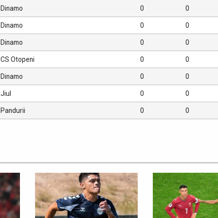
Dinamo
0
0
Dinamo
0
0
Dinamo
0
0
CS Otopeni
0
0
Dinamo
0
0
Jiul
0
0
Pandurii
0
0