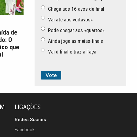
Chega aos 16 avos de final
Vai até aos «oitavos»
Pode chegar aos «quartos»
aída de
do: O
Ainda joga as meias-finais
ico que
Vai à final e traz a Taça
l
ÉM
LIGAÇÕES
Redes Sociais
Facebook