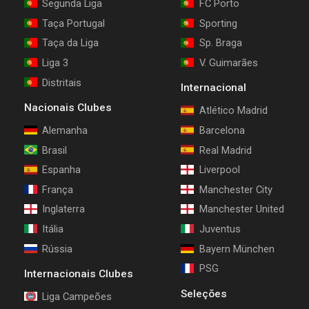
Segunda Liga
FC Porto
Taça Portugal
Sporting
Taça da Liga
Sp. Braga
Liga 3
V. Guimarães
Distritais
Internacional
Nacionais Clubes
Atlético Madrid
Alemanha
Barcelona
Brasil
Real Madrid
Espanha
Liverpool
França
Manchester City
Inglaterra
Manchester United
Itália
Juventus
Rússia
Bayern München
PSG
Internacionais Clubes
Seleções
Liga Campeões