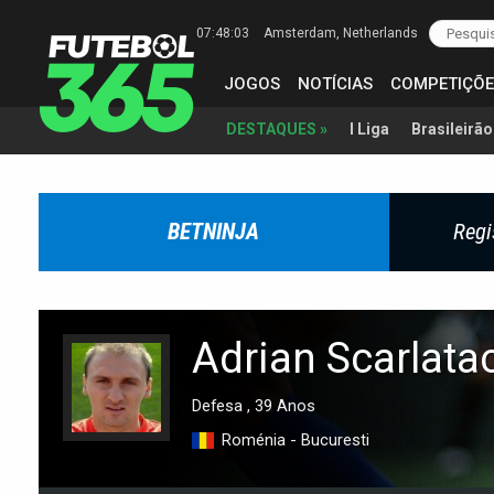
07:48:04
Amsterdam
, Netherlands
JOGOS
NOTÍCIAS
COMPETIÇÕE
I Liga
Brasileirão
DESTAQUES »
BETNINJA
Regi
Adrian Scarlata
Defesa , 39 Anos
Roménia - Bucuresti