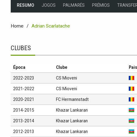
RESUMO
JOGOS
PALMARÉS
PRÉMIOS
TRANSFER
Home
Adrian Scarlatache
CLUBES
Época
Clube
Pai
2022-2023
CS Mioveni
2021-2022
CS Mioveni
2020-2021
FC Hermannstadt
2014-2015
Khazar Lankaran
2013-2014
Khazar Lankaran
2012-2013
Khazar Lankaran