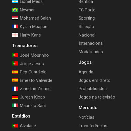
Lionel Messi
Benfica
Neymar
FC Porto
Mohamed Salah
Sporting
Kylian Mbappe
Seleção
Harry Kane
Nacional
Internacional
Treinadores
Modalidades
José Mourinho
Jogos
Jorge Jesus
Pep Guardiola
Agenda
Ernesto Valverde
Jogos em direto
Zinedine Zidane
Probabilidades
Jurgen Klopp
Jogos na televisão
Maurizio Sarri
Mercado
Estádios
Notícias
Alvalade
Transferências