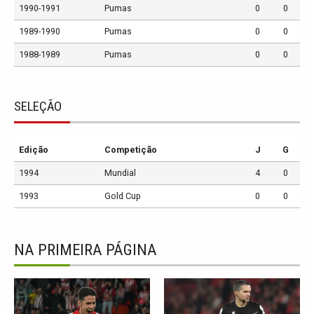
1990-1991
Pumas
0
0
1989-1990
Pumas
0
0
1988-1989
Pumas
0
0
SELEÇÃO
Edição
Competição
J
G
1994
Mundial
4
0
1993
Gold Cup
0
0
NA PRIMEIRA PÁGINA