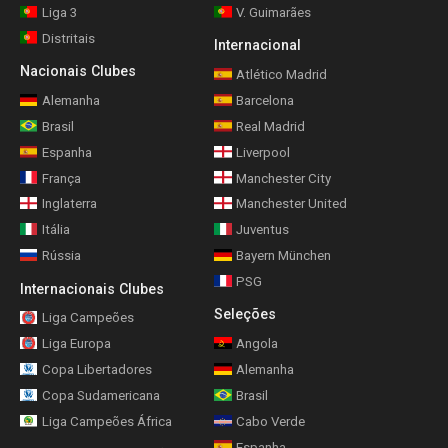
Liga 3
V. Guimarães
Distritais
Internacional
Nacionais Clubes
Atlético Madrid
Alemanha
Barcelona
Brasil
Real Madrid
Espanha
Liverpool
França
Manchester City
Inglaterra
Manchester United
Itália
Juventus
Rússia
Bayern München
PSG
Internacionais Clubes
Seleções
Liga Campeões
Liga Europa
Angola
Copa Libertadores
Alemanha
Copa Sudamericana
Brasil
Liga Campeões África
Cabo Verde
Espanha