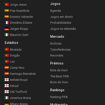
Jogos
Jorge Jesus
Pep Guardiola
Agenda
Ernesto Valverde
Jogos em direto
Zinedine Zidane
Probabilidades
Jurgen Klopp
Jogos na televisão
Maurizio Sarri
Mercado
Estádios
Notícias
Alvalade
Transferências
Dragão
Recordes
Luz
Prémios
Camp Nou
Bola de Ouro
Santiago Bernabéu
The Best FIFA
Anfield Road
Bota de Ouro
Etihad
Rankings
Old Trafford
Ranking FIFA
Juventus Arena
Allianz Arena
Multimédia