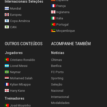
Internacionais Seleções
França
Mundial
Inglaterra
Europeu
Itália
Copa América
Portugal
CAN
Moçambique
OUTROS CONTEÚDOS
ACOMPANHE TAMBÉM
Jogadores
Notícias
Cristiano Ronaldo
Últimas
Lionel Messi
Benfica
Neymar
FC Porto
Mohamed Salah
Sporting
Kylian Mbappe
Seleção
Harry Kane
Nacional
Internacional
Treinadores
Modalidades
José Mourinho