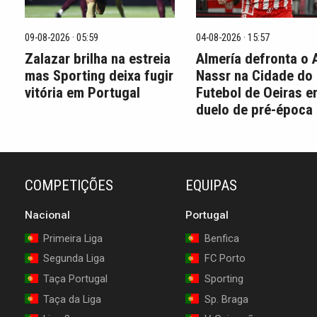
09-08-2026 · 05:59
04-08-2026 · 15:57
Zalazar brilha na estreia
Almería defronta o 
mas Sporting deixa fugir
Nassr na Cidade do
vitória em Portugal
Futebol de Oeiras 
duelo de pré-época
COMPETIÇÕES
EQUIPAS
Nacional
Portugal
Primeira Liga
Benfica
Segunda Liga
FC Porto
Taça Portugal
Sporting
Taça da Liga
Sp. Braga