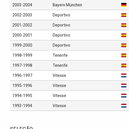
2003-2004
Bayern München
2002-2003
Deportivo
2001-2002
Deportivo
2000-2001
Deportivo
1999-2000
Deportivo
1998-1999
Tenerife
1997-1998
Tenerife
1996-1997
Vitesse
1995-1996
Vitesse
1994-1995
Vitesse
1993-1994
Vitesse