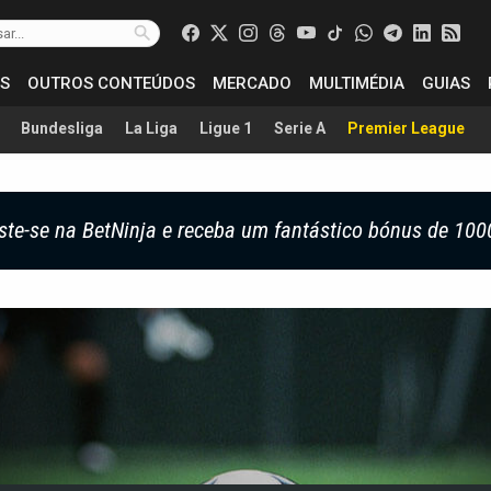
S
OUTROS CONTEÚDOS
MERCADO
MULTIMÉDIA
GUIAS
Bundesliga
La Liga
Ligue 1
Serie A
Premier League
ste-se na BetNinja e receba um fantástico bónus de 100