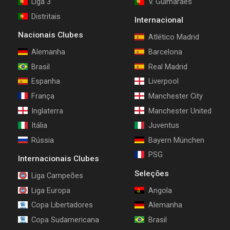
Liga 3
V. Guimarães
Distritais
Internacional
Nacionais Clubes
Atlético Madrid
Alemanha
Barcelona
Brasil
Real Madrid
Espanha
Liverpool
França
Manchester City
Inglaterra
Manchester United
Itália
Juventus
Rússia
Bayern München
PSG
Internacionais Clubes
Seleções
Liga Campeões
Liga Europa
Angola
Copa Libertadores
Alemanha
Copa Sudamericana
Brasil