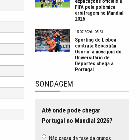
explicações oficiais à
FIFA pela polémica
arbitragem no Mundial
2026
15-07-2026 · 05:23
Sporting de Lisboa
contrata Sebastián
Osorio: a nova joia do
Universitário de
Deportes chega a
Portugal
SONDAGEM
Até onde pode chegar
Portugal no Mundial 2026?
Não passa da fase de grupos