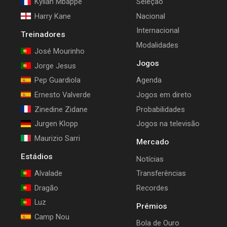
Kylian Mbappe
Seleção
Harry Kane
Nacional
Internacional
Treinadores
Modalidades
José Mourinho
Jogos
Jorge Jesus
Pep Guardiola
Agenda
Ernesto Valverde
Jogos em direto
Zinedine Zidane
Probabilidades
Jurgen Klopp
Jogos na televisão
Maurizio Sarri
Mercado
Estádios
Notícias
Alvalade
Transferências
Dragão
Recordes
Luz
Prémios
Camp Nou
Bola de Ouro