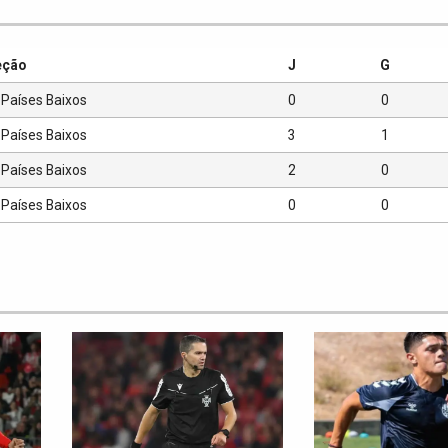
eção
J
G
Países Baixos
0
0
Países Baixos
3
1
Países Baixos
2
0
Países Baixos
0
0