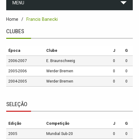
MENU
Home
Francis Banecki
CLUBES
Época
Clube
J
G
2006-2007
E. Braunschweig
0
0
2005-2006
Werder Bremen
0
0
2004-2005
Werder Bremen
0
0
SELEÇÃO
Edição
Competição
J
G
2005
Mundial Sub-20
0
0