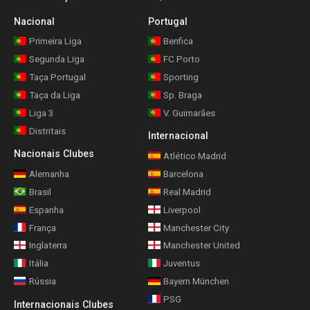
Nacional
Portugal
Primeira Liga
Benfica
Segunda Liga
FC Porto
Taça Portugal
Sporting
Taça da Liga
Sp. Braga
Liga 3
V. Guimarães
Distritais
Internacional
Nacionais Clubes
Atlético Madrid
Alemanha
Barcelona
Brasil
Real Madrid
Espanha
Liverpool
França
Manchester City
Inglaterra
Manchester United
Itália
Juventus
Rússia
Bayern München
PSG
Internacionais Clubes