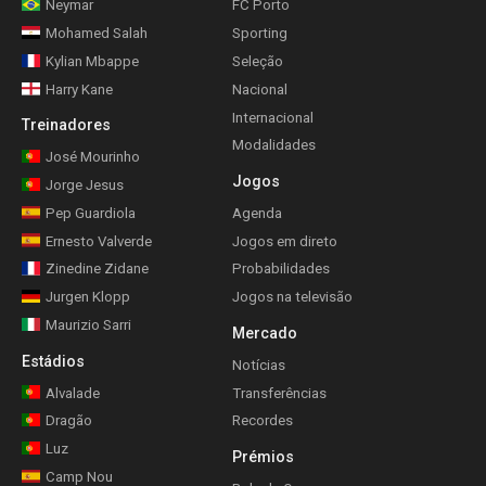
Neymar
FC Porto
Mohamed Salah
Sporting
Kylian Mbappe
Seleção
Harry Kane
Nacional
Internacional
Treinadores
Modalidades
José Mourinho
Jogos
Jorge Jesus
Pep Guardiola
Agenda
Ernesto Valverde
Jogos em direto
Zinedine Zidane
Probabilidades
Jurgen Klopp
Jogos na televisão
Maurizio Sarri
Mercado
Estádios
Notícias
Alvalade
Transferências
Dragão
Recordes
Luz
Prémios
Camp Nou