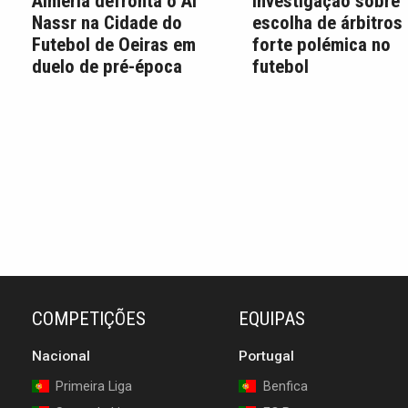
Almería defronta o Al
Investigação sobre
Nassr na Cidade do
escolha de árbitros
Futebol de Oeiras em
forte polémica no
duelo de pré-época
futebol
COMPETIÇÕES
EQUIPAS
Nacional
Portugal
Primeira Liga
Benfica