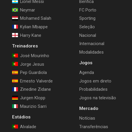
Lionel Messi
Benfica
Neymar
FC Porto
Mohamed Salah
Sporting
Kylian Mbappe
Seleção
Harry Kane
Nacional
Internacional
Treinadores
Modalidades
José Mourinho
Jogos
Jorge Jesus
Pep Guardiola
Agenda
Ernesto Valverde
Jogos em direto
Zinedine Zidane
Probabilidades
Jurgen Klopp
Jogos na televisão
Maurizio Sarri
Mercado
Estádios
Notícias
Alvalade
Transferências