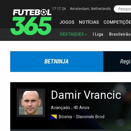
17:17:27
Amsterdam
, Netherlands
JOGOS
NOTÍCIAS
COMPETIÇÕE
I Liga
Brasileirão
DESTAQUES »
BETNINJA
Regi
Damir Vrancic
Avançado , 40 Anos
Bósnia - Slavonski Brod