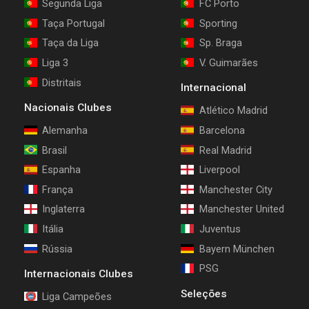
Segunda Liga
FC Porto
Taça Portugal
Sporting
Taça da Liga
Sp. Braga
Liga 3
V. Guimarães
Distritais
Internacional
Nacionais Clubes
Atlético Madrid
Alemanha
Barcelona
Brasil
Real Madrid
Espanha
Liverpool
França
Manchester City
Inglaterra
Manchester United
Itália
Juventus
Rússia
Bayern München
PSG
Internacionais Clubes
Seleções
Liga Campeões