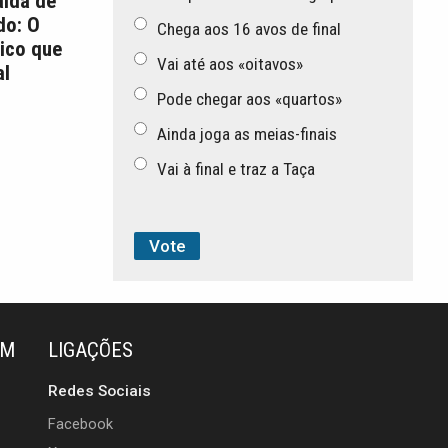
aída de
do: O
Chega aos 16 avos de final
ico que
Vai até aos «oitavos»
l
Pode chegar aos «quartos»
Ainda joga as meias-finais
Vai à final e traz a Taça
ÉM
LIGAÇÕES
Redes Sociais
Facebook