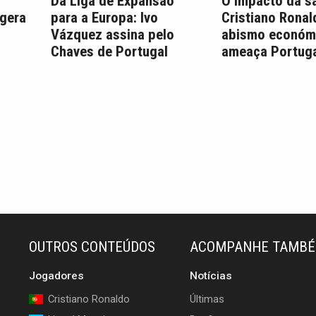
Da Liga de Expansão
O impacto da s
 gera
para a Europa: Ivo
Cristiano Ronal
Vázquez assina pelo
abismo económ
Chaves de Portugal
ameaça Portuga
OUTROS CONTEÚDOS
ACOMPANHE TAMB
Jogadores
Notícias
Cristiano Ronaldo
Últimas