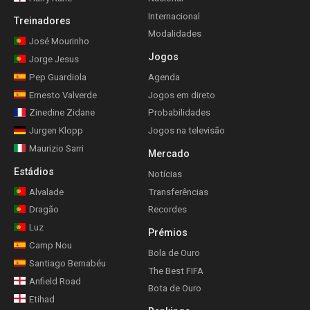
Internacional
Treinadores
Modalidades
José Mourinho
Jogos
Jorge Jesus
Pep Guardiola
Agenda
Ernesto Valverde
Jogos em direto
Zinedine Zidane
Probabilidades
Jurgen Klopp
Jogos na televisão
Maurizio Sarri
Mercado
Estádios
Notícias
Alvalade
Transferências
Dragão
Recordes
Luz
Prémios
Camp Nou
Bola de Ouro
Santiago Bernabéu
The Best FIFA
Anfield Road
Bota de Ouro
Etihad