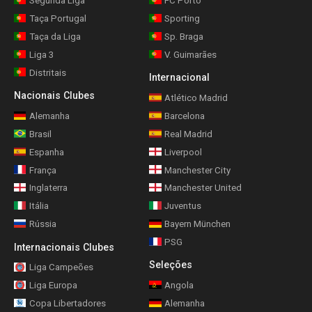
Segunda Liga
FC Porto
Taça Portugal
Sporting
Taça da Liga
Sp. Braga
Liga 3
V. Guimarães
Distritais
Internacional
Nacionais Clubes
Atlético Madrid
Alemanha
Barcelona
Brasil
Real Madrid
Espanha
Liverpool
França
Manchester City
Inglaterra
Manchester United
Itália
Juventus
Rússia
Bayern München
PSG
Internacionais Clubes
Seleções
Liga Campeões
Liga Europa
Angola
Copa Libertadores
Alemanha