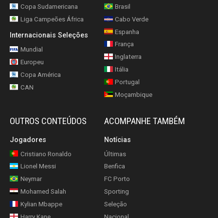
Copa Sudamericana
Brasil
Liga Campeões África
Cabo Verde
Espanha
Internacionais Seleções
França
Mundial
Inglaterra
Europeu
Itália
Copa América
Portugal
CAN
Moçambique
OUTROS CONTEÚDOS
ACOMPANHE TAMBÉM
Jogadores
Notícias
Cristiano Ronaldo
Últimas
Lionel Messi
Benfica
Neymar
FC Porto
Mohamed Salah
Sporting
Kylian Mbappe
Seleção
Harry Kane
Nacional