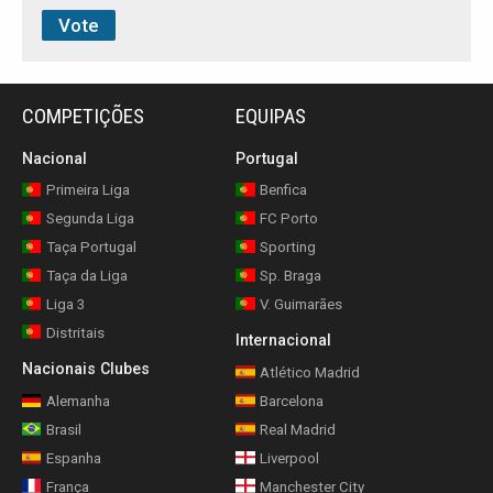
COMPETIÇÕES
EQUIPAS
Nacional
Portugal
Primeira Liga
Benfica
Segunda Liga
FC Porto
Taça Portugal
Sporting
Taça da Liga
Sp. Braga
Liga 3
V. Guimarães
Distritais
Internacional
Nacionais Clubes
Atlético Madrid
Alemanha
Barcelona
Brasil
Real Madrid
Espanha
Liverpool
França
Manchester City