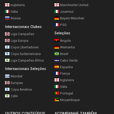
Inglaterra
Manchester United
Itália
Juventus
Rússia
Bayern München
PSG
Internacionais Clubes
Seleções
Liga Campeões
Liga Europa
Angola
Copa Libertadores
Alemanha
Copa Sudamericana
Brasil
Liga Campeões África
Cabo Verde
Espanha
Internacionais Seleções
França
Mundial
Inglaterra
Europeu
Itália
Copa América
Portugal
CAN
Moçambique
OUTROS CONTEÚDOS
ACOMPANHE TAMBÉM