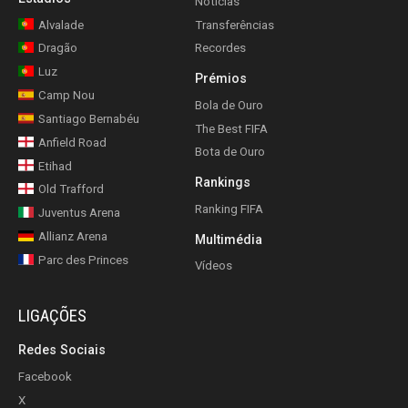
Notícias
Alvalade
Transferências
Dragão
Recordes
Luz
Prémios
Camp Nou
Bola de Ouro
Santiago Bernabéu
The Best FIFA
Anfield Road
Bota de Ouro
Etihad
Rankings
Old Trafford
Ranking FIFA
Juventus Arena
Allianz Arena
Multimédia
Parc des Princes
Vídeos
LIGAÇÕES
Redes Sociais
Facebook
X