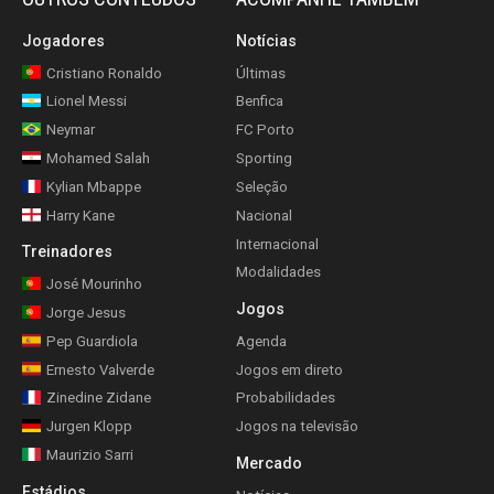
Jogadores
Notícias
Cristiano Ronaldo
Últimas
Lionel Messi
Benfica
Neymar
FC Porto
Mohamed Salah
Sporting
Kylian Mbappe
Seleção
Harry Kane
Nacional
Internacional
Treinadores
Modalidades
José Mourinho
Jogos
Jorge Jesus
Pep Guardiola
Agenda
Ernesto Valverde
Jogos em direto
Zinedine Zidane
Probabilidades
Jurgen Klopp
Jogos na televisão
Maurizio Sarri
Mercado
Estádios