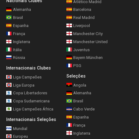
Nacionais Clubes
Atlético Madrid
Alemanha
Barcelona
Brasil
Real Madrid
Espanha
Liverpool
França
Manchester City
Inglaterra
Manchester United
Itália
Juventus
Rússia
Bayern München
PSG
Internacionais Clubes
Seleções
Liga Campeões
Liga Europa
Angola
Copa Libertadores
Alemanha
Copa Sudamericana
Brasil
Liga Campeões África
Cabo Verde
Espanha
Internacionais Seleções
França
Mundial
Inglaterra
Europeu