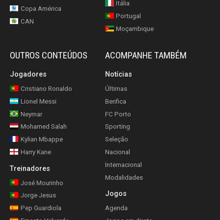
Itália
Copa América
Portugal
CAN
Moçambique
OUTROS CONTEÚDOS
ACOMPANHE TAMBÉM
Jogadores
Notícias
Cristiano Ronaldo
Últimas
Lionel Messi
Benfica
Neymar
FC Porto
Mohamed Salah
Sporting
Kylian Mbappe
Seleção
Harry Kane
Nacional
Internacional
Treinadores
Modalidades
José Mourinho
Jogos
Jorge Jesus
Pep Guardiola
Agenda