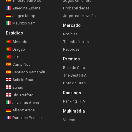
Ernesto Valverde
Jogos em direto
Zinedine Zidane
Probabilidades
Jurgen Klopp
Jogos na televisão
Maurizio Sarri
Mercado
Estádios
Notícias
Alvalade
Transferências
Dragão
Recordes
Luz
Prémios
Camp Nou
Bola de Ouro
Santiago Bernabéu
The Best FIFA
Anfield Road
Bota de Ouro
Etihad
Rankings
Old Trafford
Ranking FIFA
Juventus Arena
Allianz Arena
Multimédia
Parc des Princes
Vídeos