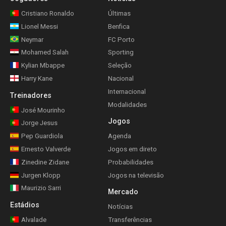
Cristiano Ronaldo
Últimas
Lionel Messi
Benfica
Neymar
FC Porto
Mohamed Salah
Sporting
Kylian Mbappe
Seleção
Harry Kane
Nacional
Internacional
Treinadores
Modalidades
José Mourinho
Jogos
Jorge Jesus
Pep Guardiola
Agenda
Ernesto Valverde
Jogos em direto
Zinedine Zidane
Probabilidades
Jurgen Klopp
Jogos na televisão
Maurizio Sarri
Mercado
Estádios
Notícias
Alvalade
Transferências