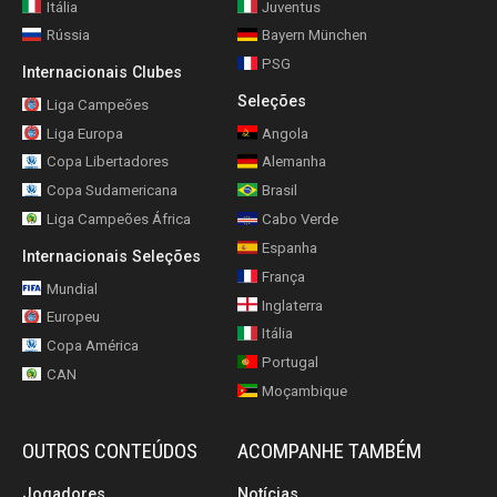
Itália
Juventus
Rússia
Bayern München
PSG
Internacionais Clubes
Seleções
Liga Campeões
Liga Europa
Angola
Copa Libertadores
Alemanha
Copa Sudamericana
Brasil
Liga Campeões África
Cabo Verde
Espanha
Internacionais Seleções
França
Mundial
Inglaterra
Europeu
Itália
Copa América
Portugal
CAN
Moçambique
OUTROS CONTEÚDOS
ACOMPANHE TAMBÉM
Jogadores
Notícias