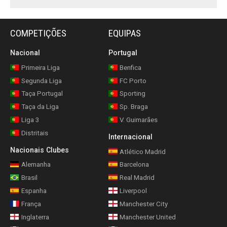
COMPETIÇÕES
EQUIPAS
Nacional
Portugal
Primeira Liga
Benfica
Segunda Liga
FC Porto
Taça Portugal
Sporting
Taça da Liga
Sp. Braga
Liga 3
V. Guimarães
Distritais
Internacional
Nacionais Clubes
Atlético Madrid
Alemanha
Barcelona
Brasil
Real Madrid
Espanha
Liverpool
França
Manchester City
Inglaterra
Manchester United