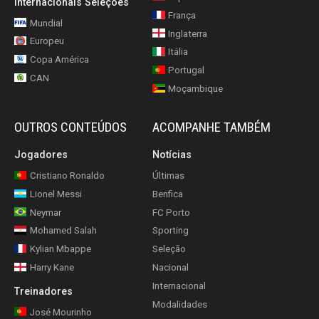
Internacionais Seleções
França
Mundial
Inglaterra
Europeu
Itália
Copa América
Portugal
CAN
Moçambique
OUTROS CONTEÚDOS
ACOMPANHE TAMBÉM
Jogadores
Notícias
Cristiano Ronaldo
Últimas
Lionel Messi
Benfica
Neymar
FC Porto
Mohamed Salah
Sporting
Kylian Mbappe
Seleção
Harry Kane
Nacional
Internacional
Treinadores
Modalidades
José Mourinho