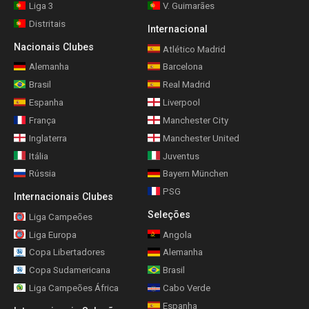
Liga 3
V. Guimarães
Distritais
Internacional
Nacionais Clubes
Atlético Madrid
Alemanha
Barcelona
Brasil
Real Madrid
Espanha
Liverpool
França
Manchester City
Inglaterra
Manchester United
Itália
Juventus
Rússia
Bayern München
PSG
Internacionais Clubes
Seleções
Liga Campeões
Liga Europa
Angola
Copa Libertadores
Alemanha
Copa Sudamericana
Brasil
Liga Campeões África
Cabo Verde
Espanha