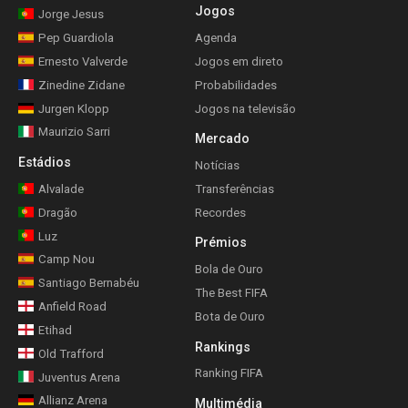
Jogos
Jorge Jesus
Pep Guardiola
Agenda
Ernesto Valverde
Jogos em direto
Zinedine Zidane
Probabilidades
Jurgen Klopp
Jogos na televisão
Maurizio Sarri
Mercado
Estádios
Notícias
Alvalade
Transferências
Dragão
Recordes
Luz
Prémios
Camp Nou
Bola de Ouro
Santiago Bernabéu
The Best FIFA
Anfield Road
Bota de Ouro
Etihad
Rankings
Old Trafford
Ranking FIFA
Juventus Arena
Allianz Arena
Multimédia