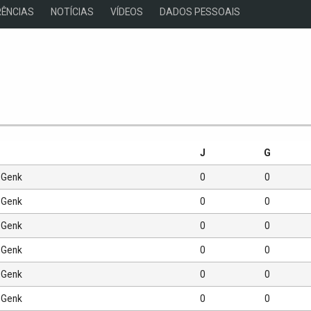
ÊNCIAS
NOTÍCIAS
VÍDEOS
DADOS PESSOAIS
s
J
G
Genk
0
0
Genk
0
0
Genk
0
0
Genk
0
0
Genk
0
0
Genk
0
0