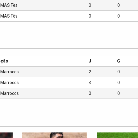
MAS Fès
0
0
MAS Fès
0
0
eção
J
G
Marrocos
2
0
Marrocos
3
0
Marrocos
0
0