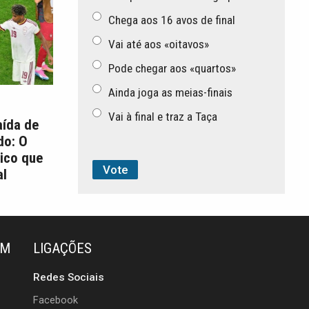
Chega aos 16 avos de final
Vai até aos «oitavos»
Pode chegar aos «quartos»
Ainda joga as meias-finais
Vai à final e traz a Taça
aída de
do: O
ico que
l
ÉM
LIGAÇÕES
Redes Sociais
Facebook