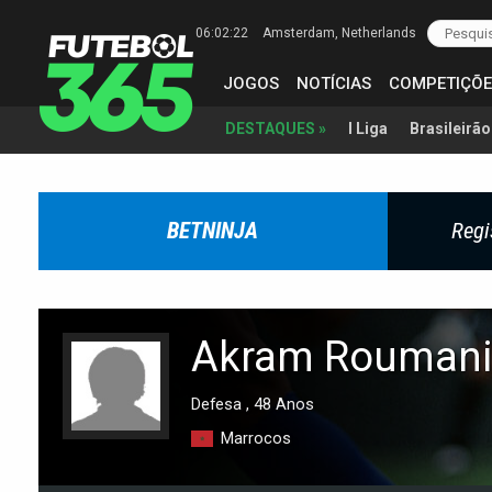
06:02:23
Amsterdam
, Netherlands
JOGOS
NOTÍCIAS
COMPETIÇÕE
I Liga
Brasileirão
DESTAQUES »
BETNINJA
Regi
Akram Rouman
Defesa , 48 Anos
Marrocos