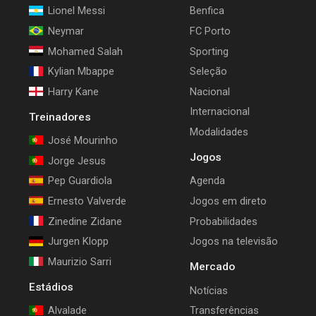
Lionel Messi
Benfica
Neymar
FC Porto
Mohamed Salah
Sporting
Kylian Mbappe
Seleção
Harry Kane
Nacional
Internacional
Treinadores
Modalidades
José Mourinho
Jogos
Jorge Jesus
Pep Guardiola
Agenda
Ernesto Valverde
Jogos em direto
Zinedine Zidane
Probabilidades
Jurgen Klopp
Jogos na televisão
Maurizio Sarri
Mercado
Estádios
Notícias
Alvalade
Transferências