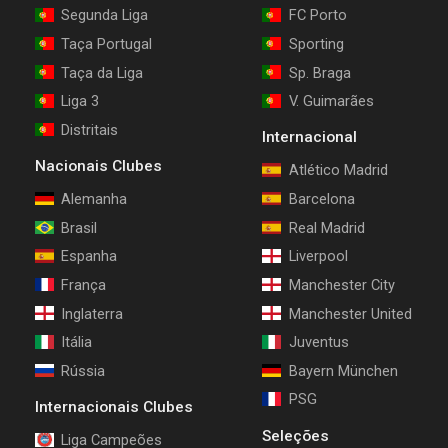
Segunda Liga
FC Porto
Taça Portugal
Sporting
Taça da Liga
Sp. Braga
Liga 3
V. Guimarães
Distritais
Internacional
Nacionais Clubes
Atlético Madrid
Alemanha
Barcelona
Brasil
Real Madrid
Espanha
Liverpool
França
Manchester City
Inglaterra
Manchester United
Itália
Juventus
Rússia
Bayern München
PSG
Internacionais Clubes
Seleções
Liga Campeões