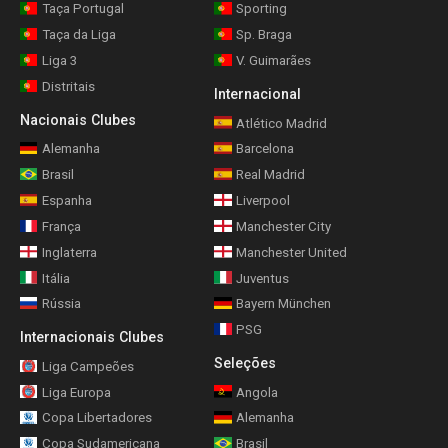
Taça Portugal
Sporting
Taça da Liga
Sp. Braga
Liga 3
V. Guimarães
Distritais
Internacional
Nacionais Clubes
Atlético Madrid
Alemanha
Barcelona
Brasil
Real Madrid
Espanha
Liverpool
França
Manchester City
Inglaterra
Manchester United
Itália
Juventus
Rússia
Bayern München
PSG
Internacionais Clubes
Seleções
Liga Campeões
Liga Europa
Angola
Copa Libertadores
Alemanha
Copa Sudamericana
Brasil