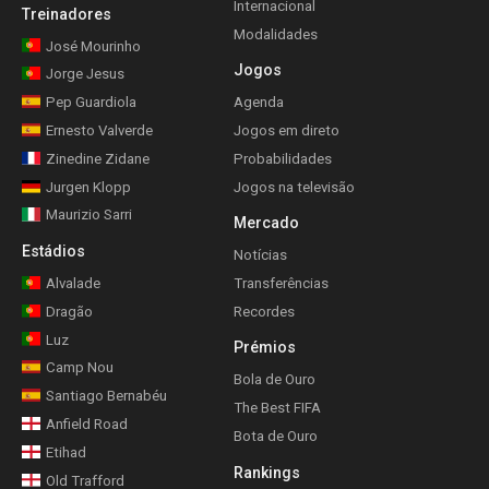
Internacional
Treinadores
Modalidades
José Mourinho
Jogos
Jorge Jesus
Pep Guardiola
Agenda
Ernesto Valverde
Jogos em direto
Zinedine Zidane
Probabilidades
Jurgen Klopp
Jogos na televisão
Maurizio Sarri
Mercado
Estádios
Notícias
Alvalade
Transferências
Dragão
Recordes
Luz
Prémios
Camp Nou
Bola de Ouro
Santiago Bernabéu
The Best FIFA
Anfield Road
Bota de Ouro
Etihad
Rankings
Old Trafford