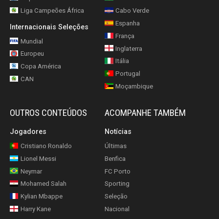
Liga Campeões África
Cabo Verde
Espanha
Internacionais Seleções
França
Mundial
Inglaterra
Europeu
Itália
Copa América
Portugal
CAN
Moçambique
OUTROS CONTEÚDOS
ACOMPANHE TAMBÉM
Jogadores
Notícias
Cristiano Ronaldo
Últimas
Lionel Messi
Benfica
Neymar
FC Porto
Mohamed Salah
Sporting
Kylian Mbappe
Seleção
Harry Kane
Nacional