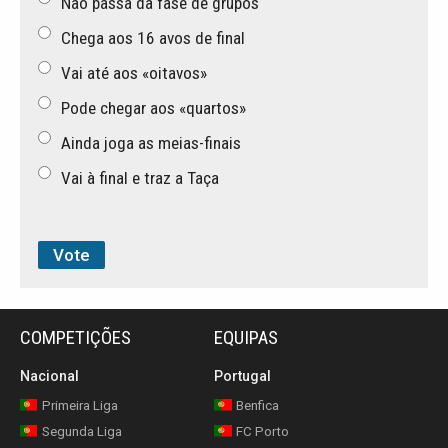
Não passa da fase de grupos
Chega aos 16 avos de final
Vai até aos «oitavos»
Pode chegar aos «quartos»
Ainda joga as meias-finais
Vai à final e traz a Taça
COMPETIÇÕES
EQUIPAS
Nacional
Portugal
Primeira Liga
Benfica
Segunda Liga
FC Porto