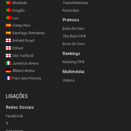
Alvalade
Transferências
Dragão
Recordes
Luz
Prémios
Camp Nou
Bola de Ouro
Santiago Bernabéu
The Best FIFA
Anfield Road
Bota de Ouro
Etihad
Rankings
Old Trafford
Ranking FIFA
Juventus Arena
Allianz Arena
Multimédia
Parc des Princes
Vídeos
LIGAÇÕES
Redes Sociais
Facebook
X
Instagram