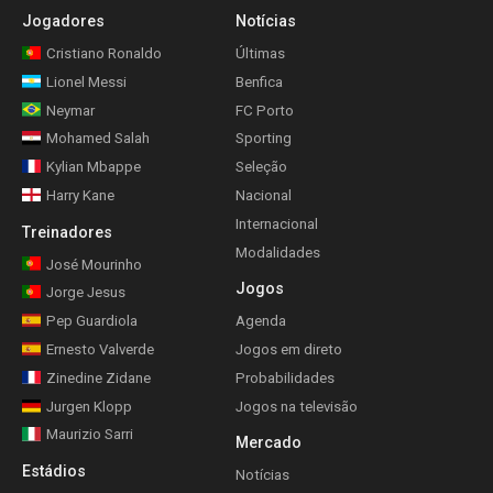
Jogadores
Notícias
Cristiano Ronaldo
Últimas
Lionel Messi
Benfica
Neymar
FC Porto
Mohamed Salah
Sporting
Kylian Mbappe
Seleção
Harry Kane
Nacional
Internacional
Treinadores
Modalidades
José Mourinho
Jogos
Jorge Jesus
Pep Guardiola
Agenda
Ernesto Valverde
Jogos em direto
Zinedine Zidane
Probabilidades
Jurgen Klopp
Jogos na televisão
Maurizio Sarri
Mercado
Estádios
Notícias