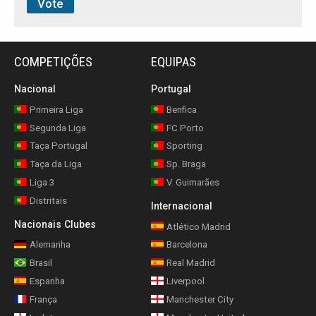
COMPETIÇÕES
EQUIPAS
Nacional
Portugal
Primeira Liga
Benfica
Segunda Liga
FC Porto
Taça Portugal
Sporting
Taça da Liga
Sp. Braga
Liga 3
V. Guimarães
Distritais
Internacional
Nacionais Clubes
Atlético Madrid
Alemanha
Barcelona
Brasil
Real Madrid
Espanha
Liverpool
França
Manchester City