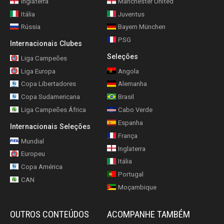
Inglaterra
Manchester United
Itália
Juventus
Rússia
Bayern München
PSG
Internacionais Clubes
Seleções
Liga Campeões
Liga Europa
Angola
Copa Libertadores
Alemanha
Copa Sudamericana
Brasil
Liga Campeões África
Cabo Verde
Espanha
Internacionais Seleções
França
Mundial
Inglaterra
Europeu
Itália
Copa América
Portugal
CAN
Moçambique
OUTROS CONTEÚDOS
ACOMPANHE TAMBÉM