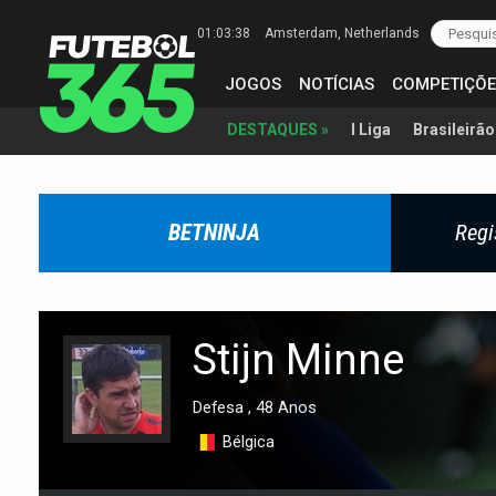
01:03:39
Amsterdam
, Netherlands
JOGOS
NOTÍCIAS
COMPETIÇÕE
I Liga
Brasileirão
DESTAQUES »
BETNINJA
Regi
Stijn Minne
Defesa , 48 Anos
Bélgica