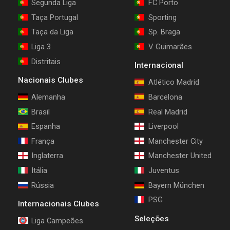
Segunda Liga
FC Porto
Taça Portugal
Sporting
Taça da Liga
Sp. Braga
Liga 3
V. Guimarães
Distritais
Internacional
Nacionais Clubes
Atlético Madrid
Alemanha
Barcelona
Brasil
Real Madrid
Espanha
Liverpool
França
Manchester City
Inglaterra
Manchester United
Itália
Juventus
Rússia
Bayern München
PSG
Internacionais Clubes
Seleções
Liga Campeões