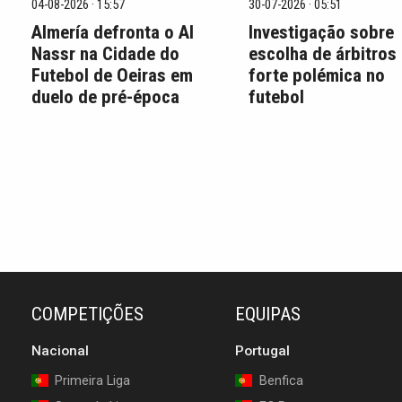
04-08-2026 · 15:57
30-07-2026 · 05:51
Almería defronta o Al
Investigação sobre
Nassr na Cidade do
escolha de árbitros
Futebol de Oeiras em
forte polémica no
duelo de pré-época
futebol
COMPETIÇÕES
EQUIPAS
Nacional
Portugal
Primeira Liga
Benfica