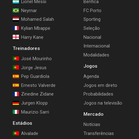
Lionel Messi
Benfica
Neymar
FC Porto
Mohamed Salah
Sporting
Kylian Mbappe
Seleção
Harry Kane
Nacional
Internacional
Treinadores
Modalidades
José Mourinho
Jogos
Jorge Jesus
Pep Guardiola
Agenda
Ernesto Valverde
Jogos em direto
Zinedine Zidane
Probabilidades
Jurgen Klopp
Jogos na televisão
Maurizio Sarri
Mercado
Estádios
Notícias
Alvalade
Transferências