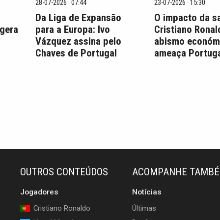
28-07-2026 · 07:44
23-07-2026 · 15:30
Da Liga de Expansão
O impacto da s
 gera
para a Europa: Ivo
Cristiano Ronal
Vázquez assina pelo
abismo económ
Chaves de Portugal
ameaça Portuga
OUTROS CONTEÚDOS
ACOMPANHE TAMB
Jogadores
Notícias
Cristiano Ronaldo
Últimas