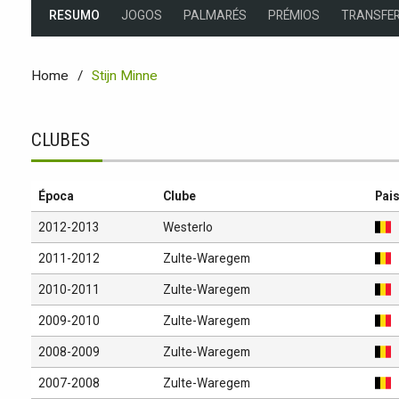
RESUMO
JOGOS
PALMARÉS
PRÉMIOS
TRANSFER
Home
Stijn Minne
CLUBES
Época
Clube
Pai
2012-2013
Westerlo
2011-2012
Zulte-Waregem
2010-2011
Zulte-Waregem
2009-2010
Zulte-Waregem
2008-2009
Zulte-Waregem
2007-2008
Zulte-Waregem