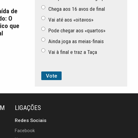
Chega aos 16 avos de final
aída de
do: O
Vai até aos «oitavos»
ico que
Pode chegar aos «quartos»
l
Ainda joga as meias-finais
Vai à final e traz a Taça
ÉM
LIGAÇÕES
Redes Sociais
Facebook