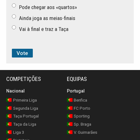
Pode chegar aos «quartos»
Ainda joga as meias-finais
Vai à final e traz a Taça
COMPETIÇÕES
EQUIPAS
Nacional
Portugal
Primeira Liga
Benfica
Segunda Liga
FC Porto
Taça Portugal
Sporting
Taça da Liga
Sp. Braga
Liga 3
V. Guimarães