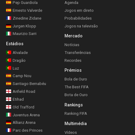
Pep Guardiola
Agenda
Ernesto Valverde
Jogos em direto
Zinedine Zidane
Probabilidades
Jurgen Klopp
Jogos na televisão
Maurizio Sarri
Mercado
Estádios
Notícias
Alvalade
Transferências
Dragão
Recordes
Luz
Prémios
Camp Nou
Bola de Ouro
Santiago Bernabéu
The Best FIFA
Anfield Road
Bota de Ouro
Etihad
Rankings
Old Trafford
Ranking FIFA
Juventus Arena
Allianz Arena
Multimédia
Parc des Princes
Vídeos