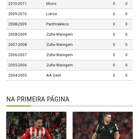
2010-2011
Mons
0
0
2009-2010
Lierse
0
0
2008-2009
Panthrakikos
0
0
2008-2009
Zulte-Waregem
0
0
2007-2008
Zulte-Waregem
0
0
2006-2007
Zulte-Waregem
0
0
2005-2006
Zulte-Waregem
0
0
2004-2005
AA Gent
0
0
NA PRIMEIRA PÁGINA