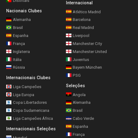
Distritais
Internacional
Nacionais Clubes
Atlético Madrid
Alemanha
Barcelona
Brasil
Real Madrid
Espanha
Liverpool
França
Manchester City
Inglaterra
Manchester United
Itália
Juventus
Rússia
Bayern München
PSG
Internacionais Clubes
Seleções
Liga Campeões
Liga Europa
Angola
Copa Libertadores
Alemanha
Copa Sudamericana
Brasil
Liga Campeões África
Cabo Verde
Espanha
Internacionais Seleções
França
Mundial