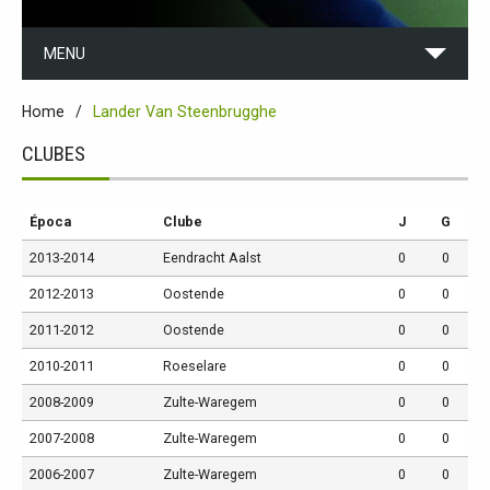
MENU
Home
Lander Van Steenbrugghe
CLUBES
Época
Clube
J
G
2013-2014
Eendracht Aalst
0
0
2012-2013
Oostende
0
0
2011-2012
Oostende
0
0
2010-2011
Roeselare
0
0
2008-2009
Zulte-Waregem
0
0
2007-2008
Zulte-Waregem
0
0
2006-2007
Zulte-Waregem
0
0