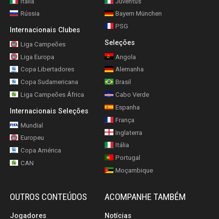
Itália
Juventus
Rússia
Bayern München
PSG
Internacionais Clubes
Seleções
Liga Campeões
Liga Europa
Angola
Copa Libertadores
Alemanha
Copa Sudamericana
Brasil
Liga Campeões África
Cabo Verde
Espanha
Internacionais Seleções
França
Mundial
Inglaterra
Europeu
Itália
Copa América
Portugal
CAN
Moçambique
OUTROS CONTEÚDOS
ACOMPANHE TAMBÉM
Jogadores
Notícias