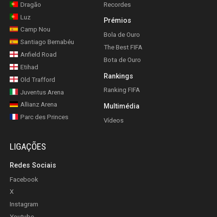
Dragão
Recordes
Luz
Prémios
Camp Nou
Bola de Ouro
Santiago Bernabéu
The Best FIFA
Anfield Road
Bota de Ouro
Etihad
Rankings
Old Trafford
Ranking FIFA
Juventus Arena
Allianz Arena
Multimédia
Parc des Princes
Vídeos
LIGAÇÕES
Redes Sociais
Facebook
X
Instagram
Youtube