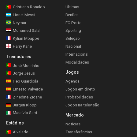
Cristiano Ronaldo
Últimas
Lionel Messi
Benfica
Neymar
FC Porto
Mohamed Salah
Sporting
Kylian Mbappe
Seleção
Harry Kane
Nacional
Internacional
Treinadores
Modalidades
José Mourinho
Jogos
Jorge Jesus
Pep Guardiola
Agenda
Ernesto Valverde
Jogos em direto
Zinedine Zidane
Probabilidades
Jurgen Klopp
Jogos na televisão
Maurizio Sarri
Mercado
Estádios
Notícias
Alvalade
Transferências