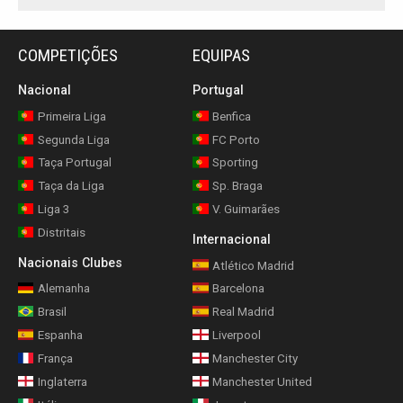
COMPETIÇÕES
EQUIPAS
Nacional
Portugal
Primeira Liga
Benfica
Segunda Liga
FC Porto
Taça Portugal
Sporting
Taça da Liga
Sp. Braga
Liga 3
V. Guimarães
Distritais
Internacional
Nacionais Clubes
Atlético Madrid
Alemanha
Barcelona
Brasil
Real Madrid
Espanha
Liverpool
França
Manchester City
Inglaterra
Manchester United