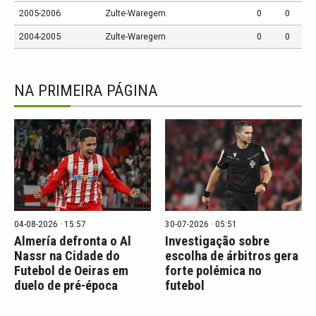
2005-2006
Zulte-Waregem
0
0
2004-2005
Zulte-Waregem
0
0
NA PRIMEIRA PÁGINA
04-08-2026 · 15:57
30-07-2026 · 05:51
Almería defronta o Al
Investigação sobre
Nassr na Cidade do
escolha de árbitros gera
Futebol de Oeiras em
forte polémica no
duelo de pré-época
futebol