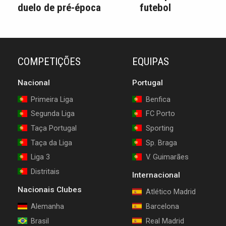
duelo de pré-época
futebol
COMPETIÇÕES
EQUIPAS
Nacional
Portugal
Primeira Liga
Benfica
Segunda Liga
FC Porto
Taça Portugal
Sporting
Taça da Liga
Sp. Braga
Liga 3
V. Guimarães
Distritais
Internacional
Nacionais Clubes
Atlético Madrid
Alemanha
Barcelona
Brasil
Real Madrid