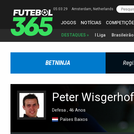
05:03:30
Amsterdam
, Netherlands
JOGOS
NOTÍCIAS
COMPETIÇÕE
I Liga
Brasileirão
DESTAQUES »
BETNINJA
Regi
Peter Wisgerho
Defesa , 46 Anos
Países Baixos