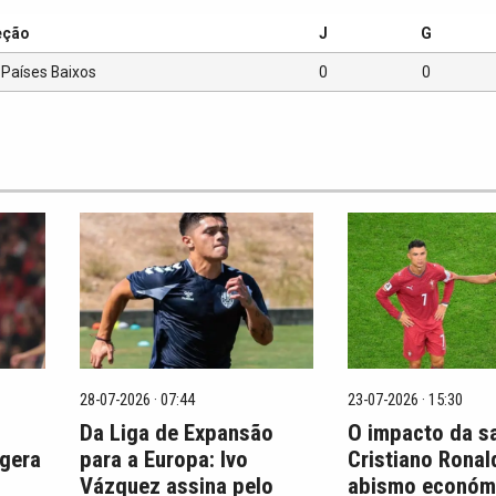
eção
J
G
Países Baixos
0
0
28-07-2026 · 07:44
23-07-2026 · 15:30
Da Liga de Expansão
O impacto da s
 gera
para a Europa: Ivo
Cristiano Ronal
Vázquez assina pelo
abismo económ