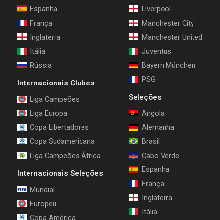
Espanha
Liverpool
França
Manchester City
Inglaterra
Manchester United
Itália
Juventus
Rússia
Bayern München
PSG
Internacionais Clubes
Seleções
Liga Campeões
Liga Europa
Angola
Copa Libertadores
Alemanha
Copa Sudamericana
Brasil
Liga Campeões África
Cabo Verde
Espanha
Internacionais Seleções
França
Mundial
Inglaterra
Europeu
Itália
Copa América