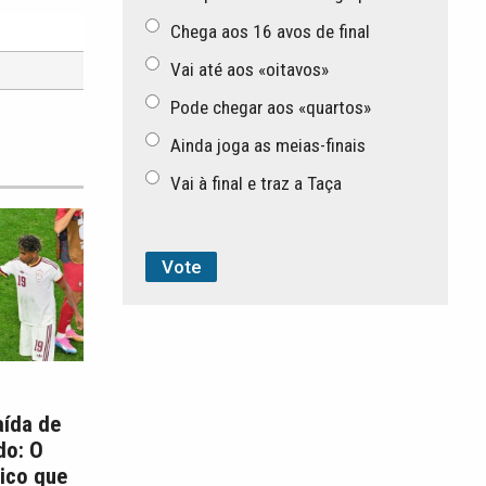
Chega aos 16 avos de final
Vai até aos «oitavos»
Pode chegar aos «quartos»
Ainda joga as meias-finais
Vai à final e traz a Taça
aída de
do: O
ico que