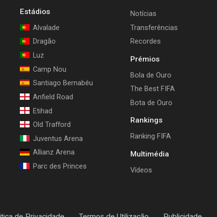
Estádios
Notícias
Alvalade
Transferências
Dragão
Recordes
Luz
Prémios
Camp Nou
Bola de Ouro
Santiago Bernabéu
The Best FIFA
Anfield Road
Bota de Ouro
Etihad
Rankings
Old Trafford
Ranking FIFA
Juventus Arena
Allianz Arena
Multimédia
Parc des Princes
Vídeos
itica de Privacidade
Termos de Utilização
Publicidade