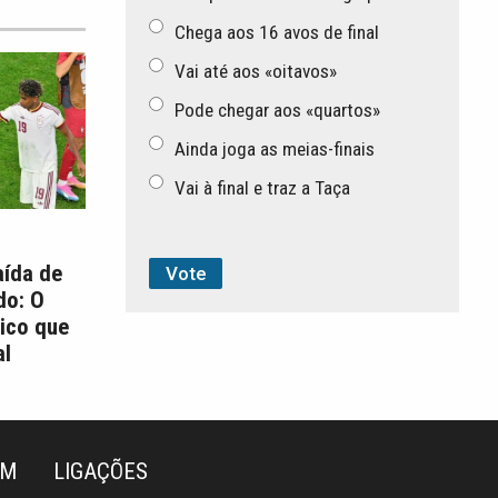
Chega aos 16 avos de final
Vai até aos «oitavos»
Pode chegar aos «quartos»
Ainda joga as meias-finais
Vai à final e traz a Taça
aída de
do: O
ico que
l
ÉM
LIGAÇÕES