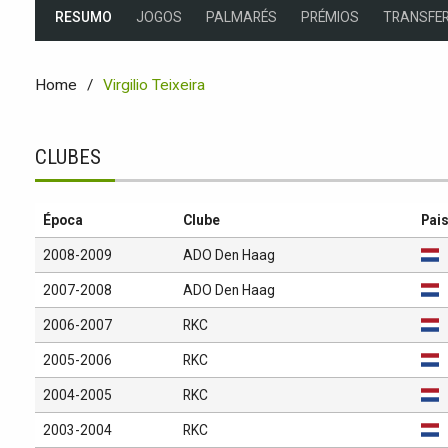
RESUMO
JOGOS
PALMARÉS
PRÉMIOS
TRANSFER
Home
Virgilio Teixeira
CLUBES
Época
Clube
Pai
2008-2009
ADO Den Haag
2007-2008
ADO Den Haag
2006-2007
RKC
2005-2006
RKC
2004-2005
RKC
2003-2004
RKC