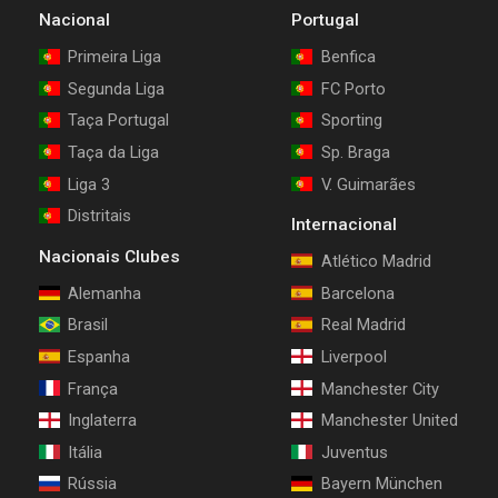
Nacional
Portugal
Primeira Liga
Benfica
Segunda Liga
FC Porto
Taça Portugal
Sporting
Taça da Liga
Sp. Braga
Liga 3
V. Guimarães
Distritais
Internacional
Nacionais Clubes
Atlético Madrid
Alemanha
Barcelona
Brasil
Real Madrid
Espanha
Liverpool
França
Manchester City
Inglaterra
Manchester United
Itália
Juventus
Rússia
Bayern München