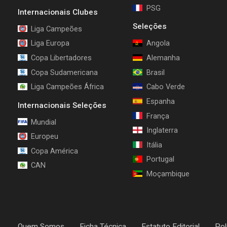
PSG
Internacionais Clubes
Seleções
Liga Campeões
Liga Europa
Angola
Copa Libertadores
Alemanha
Copa Sudamericana
Brasil
Liga Campeões África
Cabo Verde
Espanha
Internacionais Seleções
França
Mundial
Inglaterra
Europeu
Itália
Copa América
Portugal
CAN
Moçambique
Quem Somos
Ficha Técnica
Estatuto Editorial
Pol