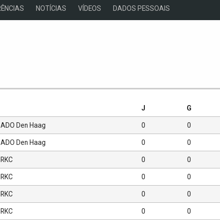
ÊNCIAS
NOTÍCIAS
VÍDEOS
DADOS PESSOAIS
s
J
G
ADO Den Haag
0
0
ADO Den Haag
0
0
RKC
0
0
RKC
0
0
RKC
0
0
RKC
0
0