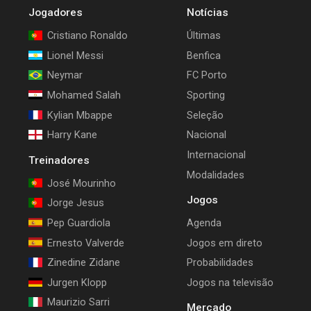
Jogadores
Notícias
Cristiano Ronaldo
Últimas
Lionel Messi
Benfica
Neymar
FC Porto
Mohamed Salah
Sporting
Kylian Mbappe
Seleção
Harry Kane
Nacional
Internacional
Treinadores
Modalidades
José Mourinho
Jogos
Jorge Jesus
Pep Guardiola
Agenda
Ernesto Valverde
Jogos em direto
Zinedine Zidane
Probabilidades
Jurgen Klopp
Jogos na televisão
Maurizio Sarri
Mercado