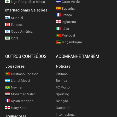
Liga Campeões África
Cabo Verde
Espanha
Internacionais Seleções
França
Mundial
Inglaterra
Europeu
Itália
Copa América
Portugal
CAN
Moçambique
OUTROS CONTEÚDOS
ACOMPANHE TAMBÉM
Jogadores
Notícias
Cristiano Ronaldo
Últimas
Lionel Messi
Benfica
Neymar
FC Porto
Mohamed Salah
Sporting
Kylian Mbappe
Seleção
Harry Kane
Nacional
Internacional
Treinadores