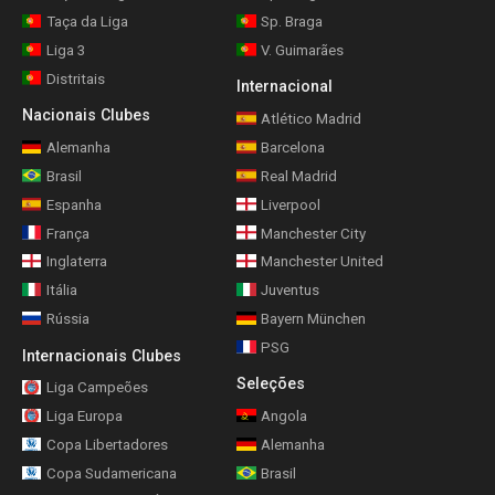
Taça da Liga
Sp. Braga
Liga 3
V. Guimarães
Distritais
Internacional
Nacionais Clubes
Atlético Madrid
Alemanha
Barcelona
Brasil
Real Madrid
Espanha
Liverpool
França
Manchester City
Inglaterra
Manchester United
Itália
Juventus
Rússia
Bayern München
PSG
Internacionais Clubes
Seleções
Liga Campeões
Liga Europa
Angola
Copa Libertadores
Alemanha
Copa Sudamericana
Brasil