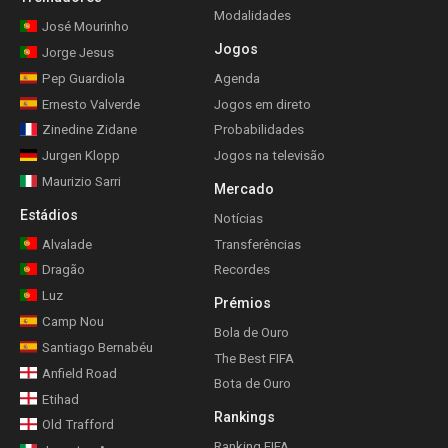
Modalidades
José Mourinho
Jogos
Jorge Jesus
Pep Guardiola
Agenda
Ernesto Valverde
Jogos em direto
Zinedine Zidane
Probabilidades
Jurgen Klopp
Jogos na televisão
Maurizio Sarri
Mercado
Estádios
Notícias
Alvalade
Transferências
Dragão
Recordes
Luz
Prémios
Camp Nou
Bola de Ouro
Santiago Bernabéu
The Best FIFA
Anfield Road
Bota de Ouro
Etihad
Rankings
Old Trafford
Ranking FIFA