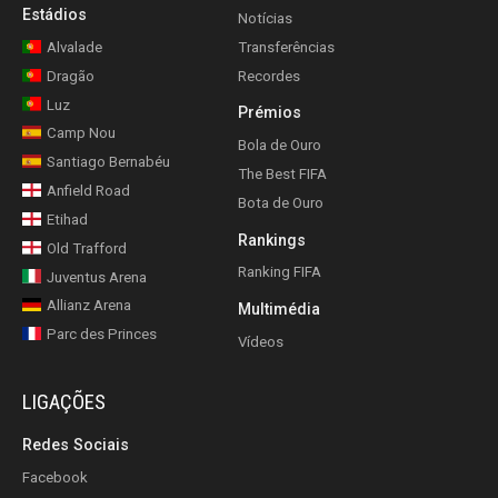
Estádios
Notícias
Alvalade
Transferências
Dragão
Recordes
Luz
Prémios
Camp Nou
Bola de Ouro
Santiago Bernabéu
The Best FIFA
Anfield Road
Bota de Ouro
Etihad
Rankings
Old Trafford
Ranking FIFA
Juventus Arena
Allianz Arena
Multimédia
Parc des Princes
Vídeos
LIGAÇÕES
Redes Sociais
Facebook