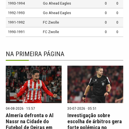
1993-1994
Go Ahead Eagles
0
0
1992-1993
Go Ahead Eagles
0
0
1991-1992
FC Zwolle
0
0
1990-1991
FC Zwolle
0
0
NA PRIMEIRA PÁGINA
04-08-2026 · 15:57
30-07-2026 · 05:51
Almería defronta o Al
Investigação sobre
Nassr na Cidade do
escolha de árbitros gera
Futebol de Oeiras em
forte polémica no