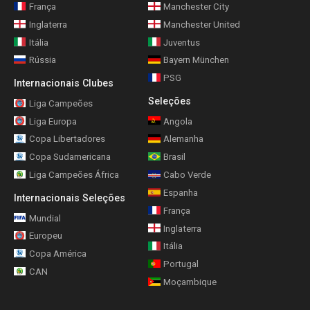
França
Manchester City
Inglaterra
Manchester United
Itália
Juventus
Rússia
Bayern München
PSG
Internacionais Clubes
Seleções
Liga Campeões
Liga Europa
Angola
Copa Libertadores
Alemanha
Copa Sudamericana
Brasil
Liga Campeões África
Cabo Verde
Espanha
Internacionais Seleções
França
Mundial
Inglaterra
Europeu
Itália
Copa América
Portugal
CAN
Moçambique