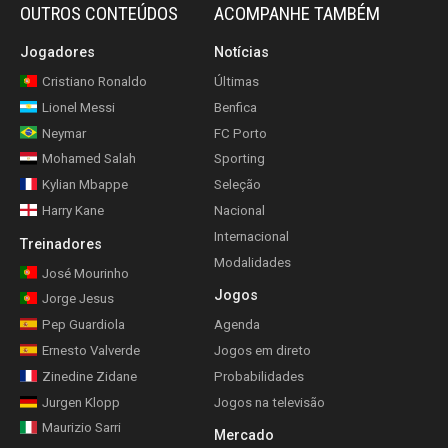
OUTROS CONTEÚDOS
ACOMPANHE TAMBÉM
Jogadores
Notícias
Cristiano Ronaldo
Últimas
Lionel Messi
Benfica
Neymar
FC Porto
Mohamed Salah
Sporting
Kylian Mbappe
Seleção
Harry Kane
Nacional
Internacional
Treinadores
Modalidades
José Mourinho
Jogos
Jorge Jesus
Pep Guardiola
Agenda
Ernesto Valverde
Jogos em direto
Zinedine Zidane
Probabilidades
Jurgen Klopp
Jogos na televisão
Maurizio Sarri
Mercado