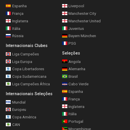
Espanha
Liverpool
França
Manchester City
Inglaterra
Manchester United
Itália
Juventus
Rússia
Bayern München
PSG
Internacionais Clubes
Seleções
Liga Campeões
Liga Europa
Angola
Copa Libertadores
Alemanha
Copa Sudamericana
Brasil
Liga Campeões África
Cabo Verde
Espanha
Internacionais Seleções
França
Mundial
Inglaterra
Europeu
Itália
Copa América
Portugal
CAN
Moçambique