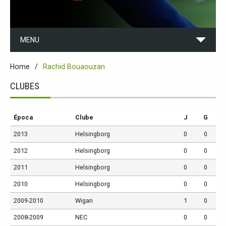
MENU
Home
Rachid Bouaouzan
CLUBES
Época
Clube
J
G
2013
Helsingborg
0
0
2012
Helsingborg
0
0
2011
Helsingborg
0
0
2010
Helsingborg
0
0
2009-2010
Wigan
1
0
2008-2009
NEC
0
0