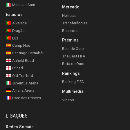
Maurizio Sarri
Mercado
Estádios
Notícias
Alvalade
Transferências
Dragão
Recordes
Luz
Prémios
Camp Nou
Bola de Ouro
Santiago Bernabéu
The Best FIFA
Anfield Road
Bota de Ouro
Etihad
Rankings
Old Trafford
Ranking FIFA
Juventus Arena
Allianz Arena
Multimédia
Parc des Princes
Vídeos
LIGAÇÕES
Redes Sociais