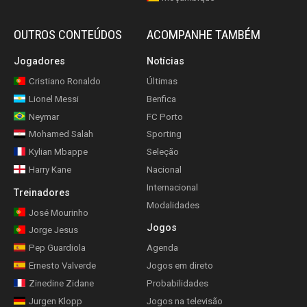
OUTROS CONTEÚDOS
ACOMPANHE TAMBÉM
Jogadores
Notícias
Cristiano Ronaldo
Últimas
Lionel Messi
Benfica
Neymar
FC Porto
Mohamed Salah
Sporting
Kylian Mbappe
Seleção
Harry Kane
Nacional
Internacional
Treinadores
Modalidades
José Mourinho
Jogos
Jorge Jesus
Pep Guardiola
Agenda
Ernesto Valverde
Jogos em direto
Zinedine Zidane
Probabilidades
Jurgen Klopp
Jogos na televisão