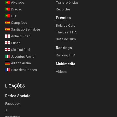
Alvalade
Transferências
Dragão
Recordes
Luz
Prémios
Camp Nou
Bola de Ouro
Santiago Bernabéu
The Best FIFA
Anfield Road
Bota de Ouro
Etihad
Rankings
Old Trafford
Ranking FIFA
Juventus Arena
Allianz Arena
Multimédia
Parc des Princes
Vídeos
LIGAÇÕES
Redes Sociais
Facebook
X
Instagram