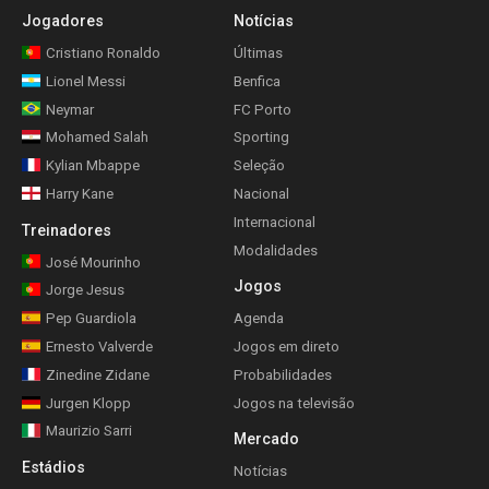
Jogadores
Notícias
Cristiano Ronaldo
Últimas
Lionel Messi
Benfica
Neymar
FC Porto
Mohamed Salah
Sporting
Kylian Mbappe
Seleção
Harry Kane
Nacional
Internacional
Treinadores
Modalidades
José Mourinho
Jogos
Jorge Jesus
Pep Guardiola
Agenda
Ernesto Valverde
Jogos em direto
Zinedine Zidane
Probabilidades
Jurgen Klopp
Jogos na televisão
Maurizio Sarri
Mercado
Estádios
Notícias