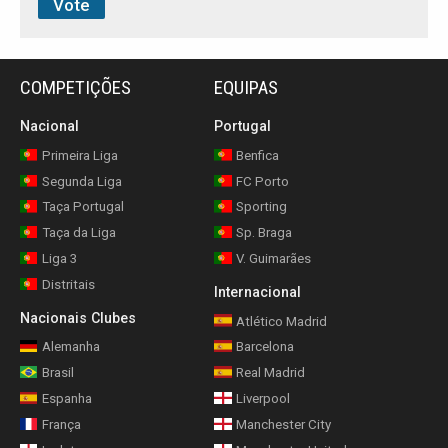
COMPETIÇÕES
EQUIPAS
Nacional
Portugal
Primeira Liga
Benfica
Segunda Liga
FC Porto
Taça Portugal
Sporting
Taça da Liga
Sp. Braga
Liga 3
V. Guimarães
Distritais
Internacional
Nacionais Clubes
Atlético Madrid
Alemanha
Barcelona
Brasil
Real Madrid
Espanha
Liverpool
França
Manchester City