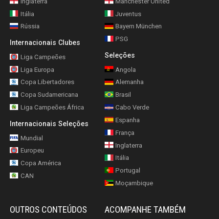
Inglaterra
Manchester United
Itália
Juventus
Rússia
Bayern München
PSG
Internacionais Clubes
Seleções
Liga Campeões
Liga Europa
Angola
Copa Libertadores
Alemanha
Copa Sudamericana
Brasil
Liga Campeões África
Cabo Verde
Espanha
Internacionais Seleções
França
Mundial
Inglaterra
Europeu
Itália
Copa América
Portugal
CAN
Moçambique
OUTROS CONTEÚDOS
ACOMPANHE TAMBÉM