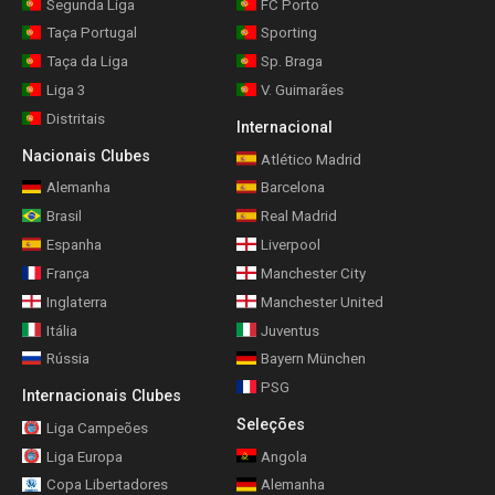
Segunda Liga
FC Porto
Taça Portugal
Sporting
Taça da Liga
Sp. Braga
Liga 3
V. Guimarães
Distritais
Internacional
Nacionais Clubes
Atlético Madrid
Alemanha
Barcelona
Brasil
Real Madrid
Espanha
Liverpool
França
Manchester City
Inglaterra
Manchester United
Itália
Juventus
Rússia
Bayern München
PSG
Internacionais Clubes
Seleções
Liga Campeões
Liga Europa
Angola
Copa Libertadores
Alemanha