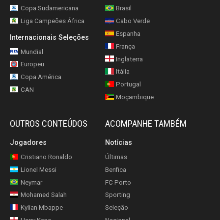
Copa Sudamericana
Brasil
Liga Campeões África
Cabo Verde
Espanha
Internacionais Seleções
França
Mundial
Inglaterra
Europeu
Itália
Copa América
Portugal
CAN
Moçambique
OUTROS CONTEÚDOS
ACOMPANHE TAMBÉM
Jogadores
Notícias
Cristiano Ronaldo
Últimas
Lionel Messi
Benfica
Neymar
FC Porto
Mohamed Salah
Sporting
Kylian Mbappe
Seleção