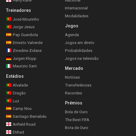
Harry Kane
Nacional
Internacional
Treinadores
Modalidades
José Mourinho
Jogos
Jorge Jesus
Pep Guardiola
Agenda
Ernesto Valverde
Jogos em direto
Zinedine Zidane
Probabilidades
Jurgen Klopp
Jogos na televisão
Maurizio Sarri
Mercado
Estádios
Notícias
Alvalade
Transferências
Dragão
Recordes
Luz
Prémios
Camp Nou
Bola de Ouro
Santiago Bernabéu
The Best FIFA
Anfield Road
Bota de Ouro
Etihad