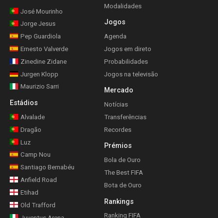
Modalidades
José Mourinho
Jogos
Jorge Jesus
Pep Guardiola
Agenda
Ernesto Valverde
Jogos em direto
Zinedine Zidane
Probabilidades
Jurgen Klopp
Jogos na televisão
Maurizio Sarri
Mercado
Estádios
Notícias
Alvalade
Transferências
Dragão
Recordes
Luz
Prémios
Camp Nou
Bola de Ouro
Santiago Bernabéu
The Best FIFA
Anfield Road
Bota de Ouro
Etihad
Rankings
Old Trafford
Ranking FIFA
Juventus Arena