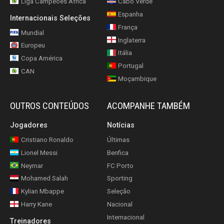
Liga Campeões África
Cabo Verde
Espanha
Internacionais Seleções
França
Mundial
Inglaterra
Europeu
Itália
Copa América
Portugal
CAN
Moçambique
OUTROS CONTEÚDOS
ACOMPANHE TAMBÉM
Jogadores
Notícias
Cristiano Ronaldo
Últimas
Lionel Messi
Benfica
Neymar
FC Porto
Mohamed Salah
Sporting
Kylian Mbappe
Seleção
Harry Kane
Nacional
Internacional
Treinadores