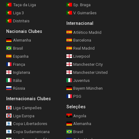
Taça da Liga
Sp. Braga
Liga 3
V. Guimarães
Distritais
Internacional
Nacionais Clubes
Atlético Madrid
Alemanha
Barcelona
Brasil
Real Madrid
Espanha
Liverpool
França
Manchester City
Inglaterra
Manchester United
Itália
Juventus
Rússia
Bayern München
PSG
Internacionais Clubes
Seleções
Liga Campeões
Liga Europa
Angola
Copa Libertadores
Alemanha
Copa Sudamericana
Brasil