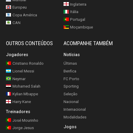
Inglaterra
Europeu
Itália
Copa América
Portugal
CAN
Moçambique
OUTROS CONTEÚDOS
ACOMPANHE TAMBÉM
Jogadores
Notícias
Cristiano Ronaldo
Últimas
Lionel Messi
Benfica
Neymar
FC Porto
Mohamed Salah
Sporting
Kylian Mbappe
Seleção
Harry Kane
Nacional
Internacional
Treinadores
Modalidades
José Mourinho
Jogos
Jorge Jesus