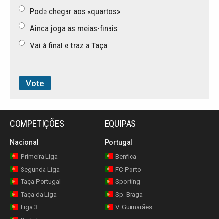
Pode chegar aos «quartos»
Ainda joga as meias-finais
Vai à final e traz a Taça
COMPETIÇÕES
EQUIPAS
Nacional
Portugal
Primeira Liga
Benfica
Segunda Liga
FC Porto
Taça Portugal
Sporting
Taça da Liga
Sp. Braga
Liga 3
V. Guimarães