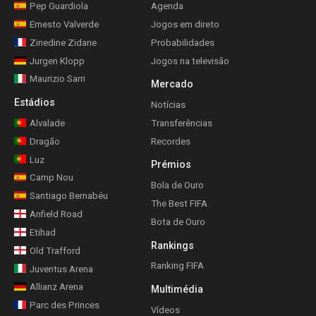
Pep Guardiola
Agenda
Ernesto Valverde
Jogos em direto
Zinedine Zidane
Probabilidades
Jurgen Klopp
Jogos na televisão
Maurizio Sarri
Mercado
Estádios
Notícias
Alvalade
Transferências
Dragão
Recordes
Luz
Prémios
Camp Nou
Bola de Ouro
Santiago Bernabéu
The Best FIFA
Anfield Road
Bota de Ouro
Etihad
Rankings
Old Trafford
Ranking FIFA
Juventus Arena
Allianz Arena
Multimédia
Parc des Princes
Vídeos