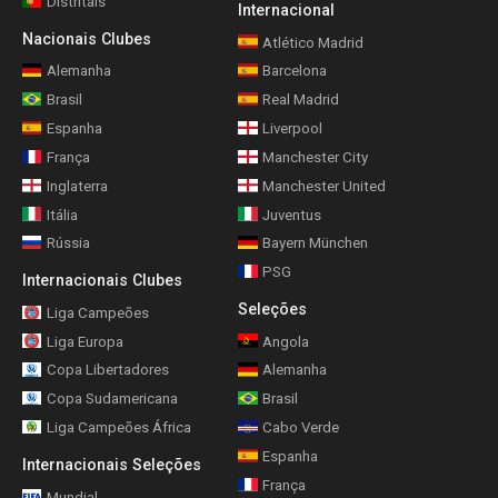
Distritais
Internacional
Nacionais Clubes
Atlético Madrid
Alemanha
Barcelona
Brasil
Real Madrid
Espanha
Liverpool
França
Manchester City
Inglaterra
Manchester United
Itália
Juventus
Rússia
Bayern München
PSG
Internacionais Clubes
Seleções
Liga Campeões
Liga Europa
Angola
Copa Libertadores
Alemanha
Copa Sudamericana
Brasil
Liga Campeões África
Cabo Verde
Espanha
Internacionais Seleções
França
Mundial