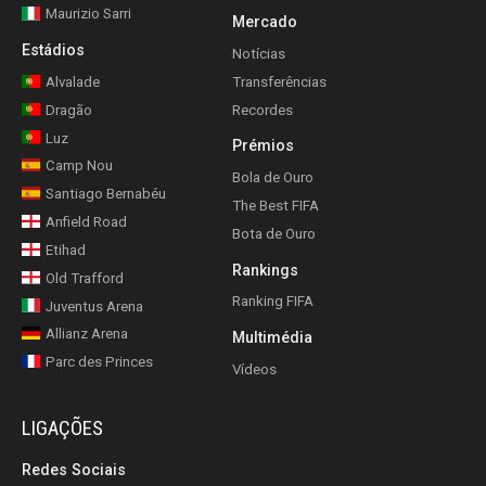
Maurizio Sarri
Mercado
Estádios
Notícias
Alvalade
Transferências
Dragão
Recordes
Luz
Prémios
Camp Nou
Bola de Ouro
Santiago Bernabéu
The Best FIFA
Anfield Road
Bota de Ouro
Etihad
Rankings
Old Trafford
Ranking FIFA
Juventus Arena
Allianz Arena
Multimédia
Parc des Princes
Vídeos
LIGAÇÕES
Redes Sociais