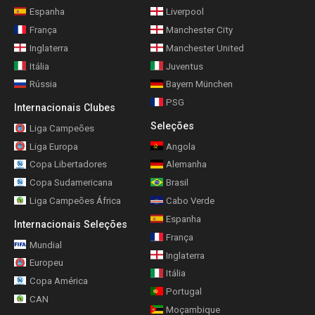
Espanha
Liverpool
França
Manchester City
Inglaterra
Manchester United
Itália
Juventus
Rússia
Bayern München
PSG
Internacionais Clubes
Seleções
Liga Campeões
Liga Europa
Angola
Copa Libertadores
Alemanha
Copa Sudamericana
Brasil
Liga Campeões África
Cabo Verde
Espanha
Internacionais Seleções
França
Mundial
Inglaterra
Europeu
Itália
Copa América
Portugal
CAN
Moçambique