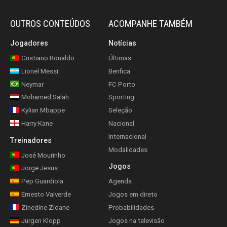
OUTROS CONTEÚDOS
ACOMPANHE TAMBÉM
Jogadores
Notícias
Cristiano Ronaldo
Últimas
Lionel Messi
Benfica
Neymar
FC Porto
Mohamed Salah
Sporting
Kylian Mbappe
Seleção
Harry Kane
Nacional
Internacional
Treinadores
Modalidades
José Mourinho
Jogos
Jorge Jesus
Pep Guardiola
Agenda
Ernesto Valverde
Jogos em direto
Zinedine Zidane
Probabilidades
Jurgen Klopp
Jogos na televisão