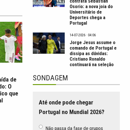
contrata Sebastián
Osorio: a nova joia do
Universitário de
Deportes chega a
Portugal
14-07-2026 · 04:06
Jorge Jesus assume o
comando de Portugal e
dissipa as dúvidas:
Cristiano Ronaldo
continuará na seleção
SONDAGEM
aída de
do: O
ico que
l
Até onde pode chegar
Portugal no Mundial 2026?
Não passa da fase de grupos