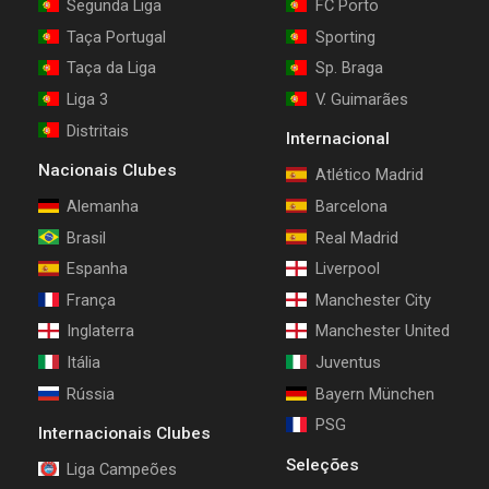
Segunda Liga
FC Porto
Taça Portugal
Sporting
Taça da Liga
Sp. Braga
Liga 3
V. Guimarães
Distritais
Internacional
Nacionais Clubes
Atlético Madrid
Alemanha
Barcelona
Brasil
Real Madrid
Espanha
Liverpool
França
Manchester City
Inglaterra
Manchester United
Itália
Juventus
Rússia
Bayern München
PSG
Internacionais Clubes
Seleções
Liga Campeões