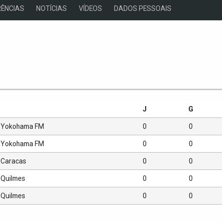
ÊNCIAS
NOTÍCIAS
VÍDEOS
DADOS PESSOAIS
s
J
G
Yokohama FM
0
0
Yokohama FM
0
0
Caracas
0
0
Quilmes
0
0
Quilmes
0
0