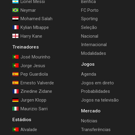
Lionel Messi
Benfica
Neymar
FC Porto
Mohamed Salah
Sporting
Kylian Mbappe
Seleção
Harry Kane
Nacional
Internacional
Treinadores
Modalidades
José Mourinho
Jogos
Jorge Jesus
Pep Guardiola
Agenda
Ernesto Valverde
Jogos em direto
Zinedine Zidane
Probabilidades
Jurgen Klopp
Jogos na televisão
Maurizio Sarri
Mercado
Estádios
Notícias
Alvalade
Transferências