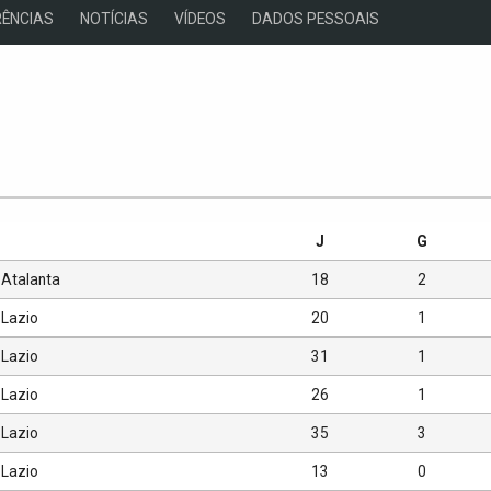
ÊNCIAS
NOTÍCIAS
VÍDEOS
DADOS PESSOAIS
s
J
G
Atalanta
18
2
Lazio
20
1
Lazio
31
1
Lazio
26
1
Lazio
35
3
Lazio
13
0