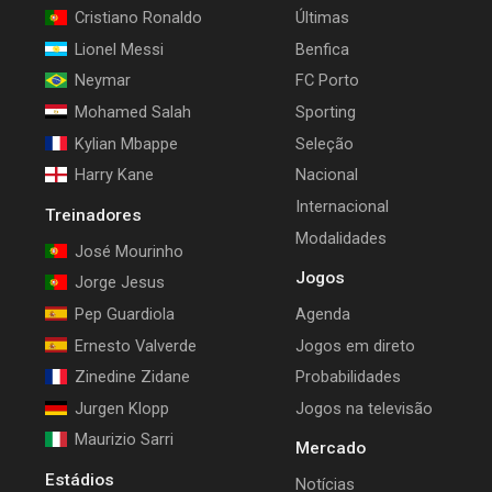
Cristiano Ronaldo
Últimas
Lionel Messi
Benfica
Neymar
FC Porto
Mohamed Salah
Sporting
Kylian Mbappe
Seleção
Harry Kane
Nacional
Internacional
Treinadores
Modalidades
José Mourinho
Jogos
Jorge Jesus
Pep Guardiola
Agenda
Ernesto Valverde
Jogos em direto
Zinedine Zidane
Probabilidades
Jurgen Klopp
Jogos na televisão
Maurizio Sarri
Mercado
Estádios
Notícias