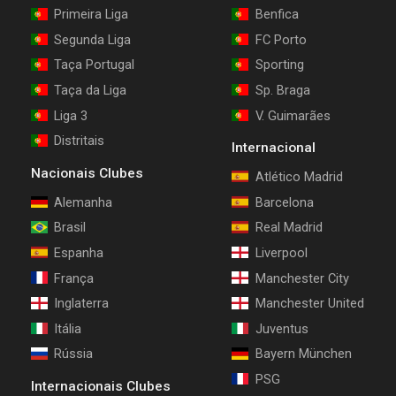
Primeira Liga
Benfica
Segunda Liga
FC Porto
Taça Portugal
Sporting
Taça da Liga
Sp. Braga
Liga 3
V. Guimarães
Distritais
Internacional
Nacionais Clubes
Atlético Madrid
Alemanha
Barcelona
Brasil
Real Madrid
Espanha
Liverpool
França
Manchester City
Inglaterra
Manchester United
Itália
Juventus
Rússia
Bayern München
PSG
Internacionais Clubes