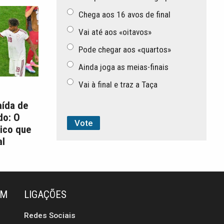
Chega aos 16 avos de final
Vai até aos «oitavos»
Pode chegar aos «quartos»
Ainda joga as meias-finais
Vai à final e traz a Taça
aída de
do: O
ico que
l
ÉM
LIGAÇÕES
Redes Sociais