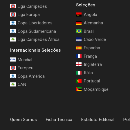
Seleções
Liga Campeões
Liga Europa
Angola
Copa Libertadores
Alemanha
Copa Sudamericana
Brasil
Liga Campeões África
Cabo Verde
Espanha
Internacionais Seleções
França
Mundial
Inglaterra
Europeu
Itália
Copa América
Portugal
CAN
Moçambique
Quem Somos
Ficha Técnica
Estatuto Editorial
Pol