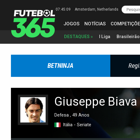
07:45:10
Amsterdam
, Netherlands
JOGOS
NOTÍCIAS
COMPETIÇÕE
I Liga
Brasileirão
DESTAQUES »
BETNINJA
Regi
Giuseppe Biava
Defesa , 49 Anos
Itália - Seriate