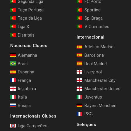
Segunda Liga
FC Porto
Taça Portugal
Sporting
Taça da Liga
Sp. Braga
Liga 3
V. Guimarães
Distritais
Internacional
Nacionais Clubes
Atlético Madrid
Alemanha
Barcelona
Brasil
Real Madrid
Espanha
Liverpool
França
Manchester City
Inglaterra
Manchester United
Itália
Juventus
Rússia
Bayern München
PSG
Internacionais Clubes
Seleções
Liga Campeões