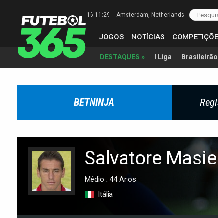
16:11:30
Amsterdam
, Netherlands
JOGOS
NOTÍCIAS
COMPETIÇÕE
I Liga
Brasileirão
DESTAQUES »
BETNINJA
Regi
Salvatore Masie
Médio , 44 Anos
Itália