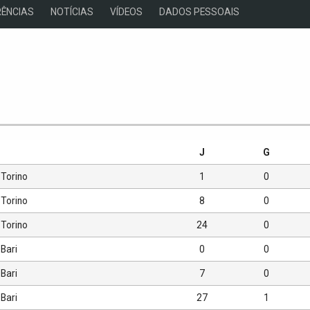
ÊNCIAS
NOTÍCIAS
VÍDEOS
DADOS PESSOAIS
s
J
G
Torino
1
0
Torino
8
0
Torino
24
0
Bari
0
0
Bari
7
0
Bari
27
1