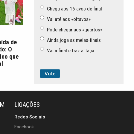
Chega aos 16 avos de final
Vai até aos «oitavos»
Pode chegar aos «quartos»
Ainda joga as meias-finais
aída de
do: O
Vai à final e traz a Taça
ico que
l
ÉM
LIGAÇÕES
Redes Sociais
Facebook