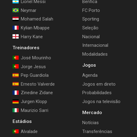
Lionel Messi
Benfica
Neymar
FC Porto
Mohamed Salah
Sporting
Kylian Mbappe
Seleção
Harry Kane
Nacional
Internacional
Treinadores
Modalidades
José Mourinho
Jogos
Jorge Jesus
Pep Guardiola
Agenda
Ernesto Valverde
Jogos em direto
Zinedine Zidane
Probabilidades
Jurgen Klopp
Jogos na televisão
Maurizio Sarri
Mercado
Estádios
Notícias
Alvalade
Transferências