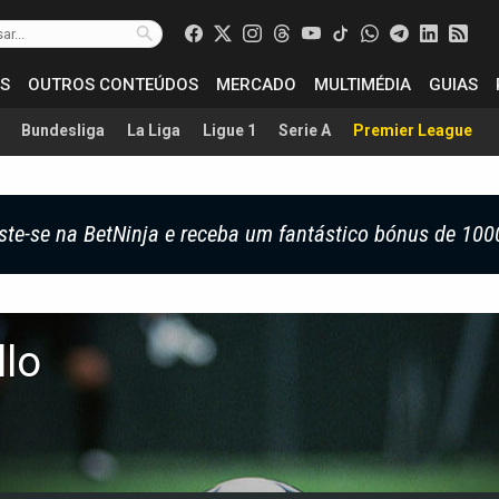
S
OUTROS CONTEÚDOS
MERCADO
MULTIMÉDIA
GUIAS
Bundesliga
La Liga
Ligue 1
Serie A
Premier League
ste-se na BetNinja e receba um fantástico bónus de 100
llo