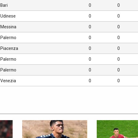
Bari
0
0
Udinese
0
0
Messina
0
0
Palermo
0
0
Piacenza
0
0
Palermo
0
0
Palermo
0
0
Venezia
0
0