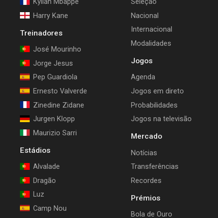
Kylian Mbappe
Seleção
Harry Kane
Nacional
Internacional
Treinadores
Modalidades
José Mourinho
Jogos
Jorge Jesus
Pep Guardiola
Agenda
Ernesto Valverde
Jogos em direto
Zinedine Zidane
Probabilidades
Jurgen Klopp
Jogos na televisão
Maurizio Sarri
Mercado
Estádios
Notícias
Alvalade
Transferências
Dragão
Recordes
Luz
Prémios
Camp Nou
Bola de Ouro