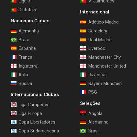
Liga 3
V. Guimarães
Distritais
Internacional
Nacionais Clubes
Atlético Madrid
Alemanha
Barcelona
Brasil
Real Madrid
Espanha
Liverpool
França
Manchester City
Inglaterra
Manchester United
Itália
Juventus
Rússia
Bayern München
PSG
Internacionais Clubes
Seleções
Liga Campeões
Liga Europa
Angola
Copa Libertadores
Alemanha
Copa Sudamericana
Brasil