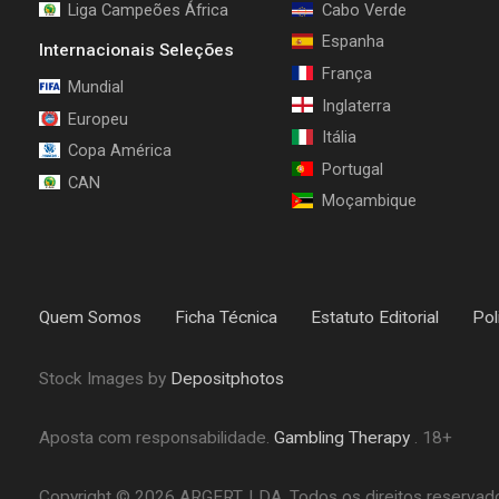
Liga Campeões África
Cabo Verde
Espanha
Internacionais Seleções
França
Mundial
Inglaterra
Europeu
Itália
Copa América
Portugal
CAN
Moçambique
Quem Somos
Ficha Técnica
Estatuto Editorial
Pol
Stock Images by
Depositphotos
Aposta com responsabilidade.
Gambling Therapy
. 18+
Copyright © 2026 ARGERT, LDA. Todos os direitos reservados.