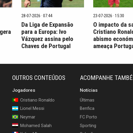
28-07-2026 · 07:44
23-07-2026 · 15:30
Da Liga de Expansão
O impacto da s
 gera
para a Europa: Ivo
Cristiano Ronal
Vázquez assina pelo
abismo económ
Chaves de Portugal
ameaça Portuga
OUTROS CONTEÚDOS
ACOMPANHE TAMB
Jogadores
Notícias
Cristiano Ronaldo
Últimas
Lionel Messi
Benfica
Neymar
FC Porto
Mohamed Salah
Sporting