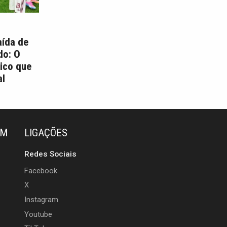
aída de
do: O
ico que
l
ÉM
LIGAÇÕES
Redes Sociais
Facebook
X
Instagram
Youtube