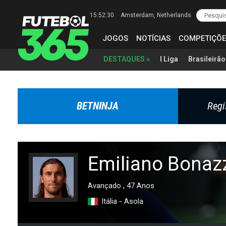
15:52:31
Amsterdam
, Netherlands
JOGOS
NOTÍCIAS
COMPETIÇÕE
I Liga
Brasileirão
DESTAQUES »
BETNINJA
Regi
Emiliano Bonazz
Avançado , 47 Anos
Itália - Asola