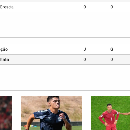
Brescia
0
0
eção
J
G
Itália
0
0