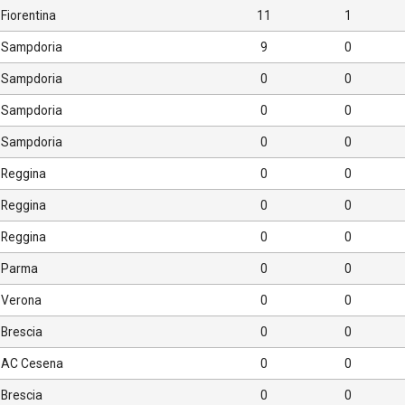
Fiorentina
11
1
Sampdoria
9
0
Sampdoria
0
0
Sampdoria
0
0
Sampdoria
0
0
Reggina
0
0
Reggina
0
0
Reggina
0
0
Parma
0
0
Verona
0
0
Brescia
0
0
AC Cesena
0
0
Brescia
0
0