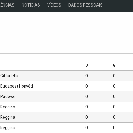
ÊNCIAS
NOTÍCIAS
VÍDEOS
DADOS PESSOAIS
s
J
G
Cittadella
0
0
Budapest Honvéd
0
0
Padova
0
0
Reggina
0
0
Reggina
0
0
Reggina
0
0