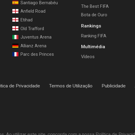
Santiago Bernabéu
The Best FIFA
Anfield Road
Bota de Ouro
Etihad
Rankings
Old Trafford
Ranking FIFA
Juventus Arena
Allianz Arena
Multimédia
Parc des Princes
Vídeos
itica de Privacidade
Termos de Utilização
Publicidade
 Ao utilizar este site, concorda com a nossa Política de Privaci