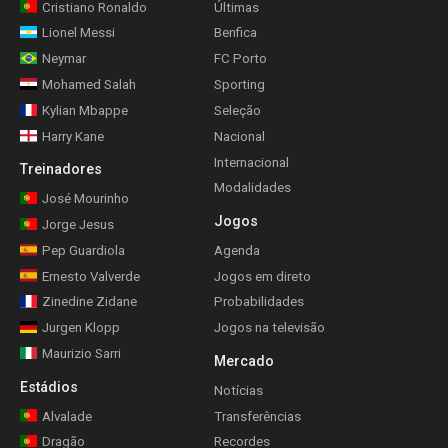
Cristiano Ronaldo
Últimas
Lionel Messi
Benfica
Neymar
FC Porto
Mohamed Salah
Sporting
Kylian Mbappe
Seleção
Harry Kane
Nacional
Internacional
Treinadores
Modalidades
José Mourinho
Jogos
Jorge Jesus
Pep Guardiola
Agenda
Ernesto Valverde
Jogos em direto
Zinedine Zidane
Probabilidades
Jurgen Klopp
Jogos na televisão
Maurizio Sarri
Mercado
Estádios
Notícias
Alvalade
Transferências
Dragão
Recordes