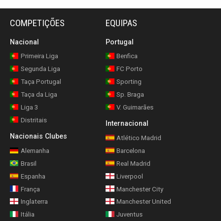
COMPETIÇÕES
EQUIPAS
Nacional
Portugal
Primeira Liga
Benfica
Segunda Liga
FC Porto
Taça Portugal
Sporting
Taça da Liga
Sp. Braga
Liga 3
V. Guimarães
Distritais
Internacional
Nacionais Clubes
Atlético Madrid
Alemanha
Barcelona
Brasil
Real Madrid
Espanha
Liverpool
França
Manchester City
Inglaterra
Manchester United
Itália
Juventus