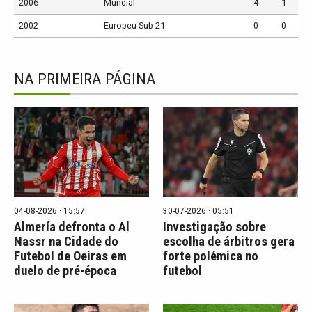
2006
Mundial
4
1
2002
Europeu Sub-21
0
0
NA PRIMEIRA PÁGINA
04-08-2026 · 15:57
30-07-2026 · 05:51
Almería defronta o Al
Investigação sobre
Nassr na Cidade do
escolha de árbitros gera
Futebol de Oeiras em
forte polémica no
duelo de pré-época
futebol