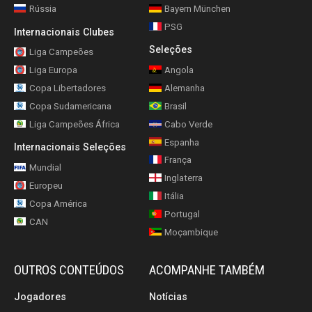
Rússia
Bayern München
PSG
Internacionais Clubes
Seleções
Liga Campeões
Liga Europa
Angola
Copa Libertadores
Alemanha
Copa Sudamericana
Brasil
Liga Campeões África
Cabo Verde
Espanha
Internacionais Seleções
França
Mundial
Inglaterra
Europeu
Itália
Copa América
Portugal
CAN
Moçambique
OUTROS CONTEÚDOS
ACOMPANHE TAMBÉM
Jogadores
Notícias