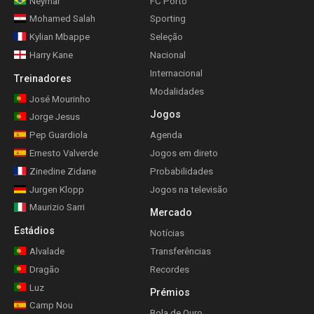
Neymar
FC Porto
Mohamed Salah
Sporting
Kylian Mbappe
Seleção
Harry Kane
Nacional
Internacional
Treinadores
Modalidades
José Mourinho
Jogos
Jorge Jesus
Pep Guardiola
Agenda
Ernesto Valverde
Jogos em direto
Zinedine Zidane
Probabilidades
Jurgen Klopp
Jogos na televisão
Maurizio Sarri
Mercado
Estádios
Notícias
Alvalade
Transferências
Dragão
Recordes
Luz
Prémios
Camp Nou
Bola de Ouro