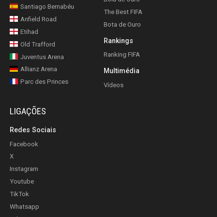
Santiago Bernabéu
The Best FIFA
Anfield Road
Bota de Ouro
Etihad
Rankings
Old Trafford
Ranking FIFA
Juventus Arena
Allianz Arena
Multimédia
Parc des Princes
Vídeos
LIGAÇÕES
Redes Sociais
Facebook
X
Instagram
Youtube
TikTok
Whatsapp