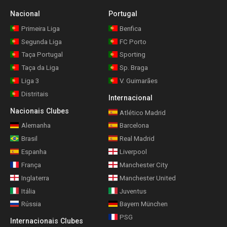
Nacional
Portugal
Primeira Liga
Benfica
Segunda Liga
FC Porto
Taça Portugal
Sporting
Taça da Liga
Sp. Braga
Liga 3
V. Guimarães
Distritais
Internacional
Nacionais Clubes
Atlético Madrid
Alemanha
Barcelona
Brasil
Real Madrid
Espanha
Liverpool
França
Manchester City
Inglaterra
Manchester United
Itália
Juventus
Rússia
Bayern München
PSG
Internacionais Clubes