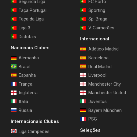
Segunda Liga
FC Porto
Taça Portugal
Sporting
Taça da Liga
Sp. Braga
Liga 3
V. Guimarães
Distritais
Internacional
Nacionais Clubes
Atlético Madrid
Alemanha
Barcelona
Brasil
Real Madrid
Espanha
Liverpool
França
Manchester City
Inglaterra
Manchester United
Itália
Juventus
Rússia
Bayern München
PSG
Internacionais Clubes
Seleções
Liga Campeões