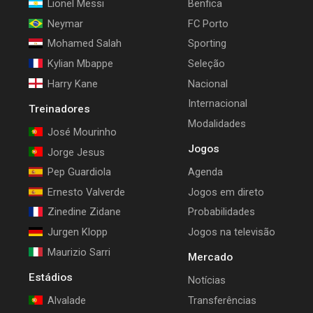
Lionel Messi
Benfica
Neymar
FC Porto
Mohamed Salah
Sporting
Kylian Mbappe
Seleção
Harry Kane
Nacional
Internacional
Treinadores
Modalidades
José Mourinho
Jogos
Jorge Jesus
Pep Guardiola
Agenda
Ernesto Valverde
Jogos em direto
Zinedine Zidane
Probabilidades
Jurgen Klopp
Jogos na televisão
Maurizio Sarri
Mercado
Estádios
Notícias
Alvalade
Transferências