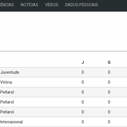
ÊNCIAS
NOTÍCIAS
VÍDEOS
DADOS PESSOAIS
s
J
G
Juventude
0
0
Vitória
0
0
Peñarol
0
0
Peñarol
0
0
Peñarol
0
0
Internacional
0
0