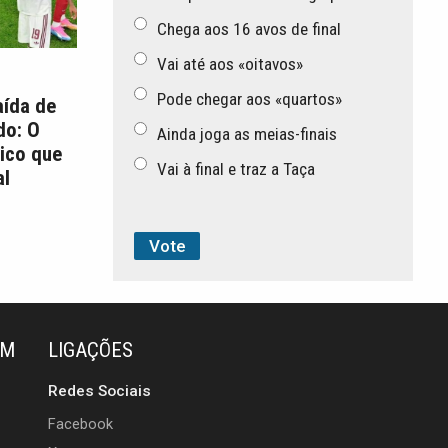
Chega aos 16 avos de final
Vai até aos «oitavos»
Pode chegar aos «quartos»
aída de
do: O
Ainda joga as meias-finais
ico que
Vai à final e traz a Taça
l
ÉM
LIGAÇÕES
Redes Sociais
Facebook