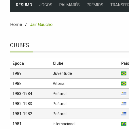
RESUMO
JOGOS
PALMARÉS
PRÉMIOS
TRANSFER
Home
Jair Gaucho
CLUBES
Época
Clube
Pai
1989
Juventude
1988
Vitória
1983-1984
Peñarol
1982-1983
Peñarol
1981-1982
Peñarol
1981
Internacional