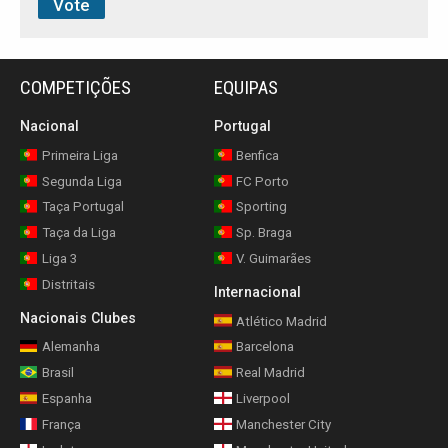
COMPETIÇÕES
EQUIPAS
Nacional
Portugal
Primeira Liga
Benfica
Segunda Liga
FC Porto
Taça Portugal
Sporting
Taça da Liga
Sp. Braga
Liga 3
V. Guimarães
Distritais
Internacional
Nacionais Clubes
Atlético Madrid
Alemanha
Barcelona
Brasil
Real Madrid
Espanha
Liverpool
França
Manchester City