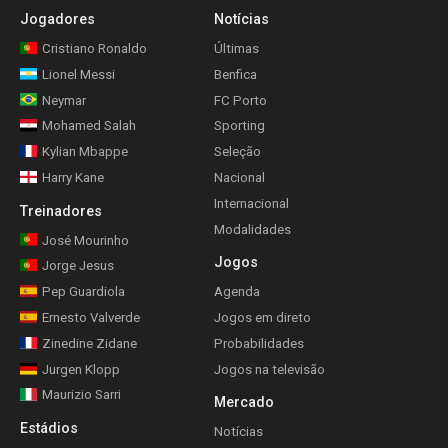
Jogadores
Notícias
Cristiano Ronaldo
Últimas
Lionel Messi
Benfica
Neymar
FC Porto
Mohamed Salah
Sporting
Kylian Mbappe
Seleção
Harry Kane
Nacional
Internacional
Treinadores
Modalidades
José Mourinho
Jogos
Jorge Jesus
Pep Guardiola
Agenda
Ernesto Valverde
Jogos em direto
Zinedine Zidane
Probabilidades
Jurgen Klopp
Jogos na televisão
Maurizio Sarri
Mercado
Estádios
Notícias