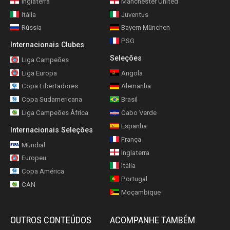
Inglaterra
Manchester United
Itália
Juventus
Rússia
Bayern München
PSG
Internacionais Clubes
Seleções
Liga Campeões
Liga Europa
Angola
Copa Libertadores
Alemanha
Copa Sudamericana
Brasil
Liga Campeões África
Cabo Verde
Espanha
Internacionais Seleções
França
Mundial
Inglaterra
Europeu
Itália
Copa América
Portugal
CAN
Moçambique
OUTROS CONTEÚDOS
ACOMPANHE TAMBÉM