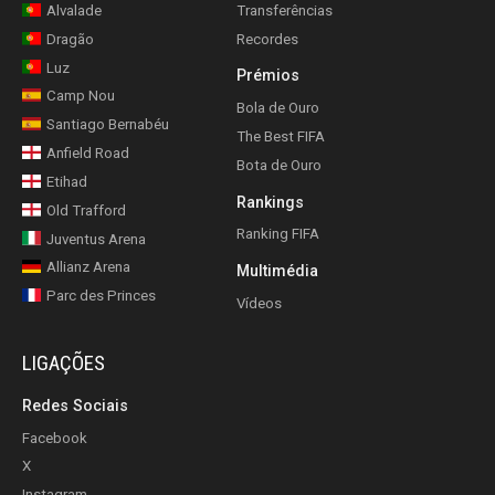
Alvalade
Transferências
Dragão
Recordes
Luz
Prémios
Camp Nou
Bola de Ouro
Santiago Bernabéu
The Best FIFA
Anfield Road
Bota de Ouro
Etihad
Rankings
Old Trafford
Ranking FIFA
Juventus Arena
Allianz Arena
Multimédia
Parc des Princes
Vídeos
LIGAÇÕES
Redes Sociais
Facebook
X
Instagram