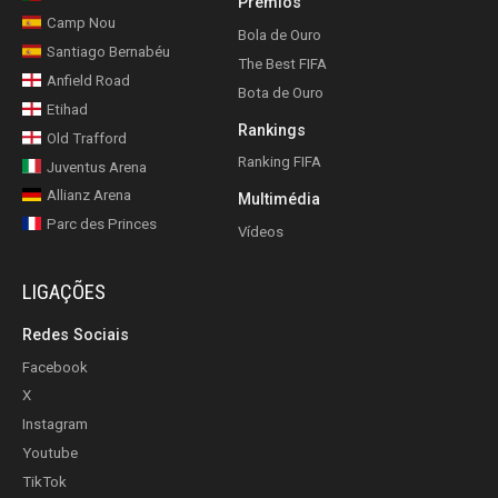
Prémios
Camp Nou
Bola de Ouro
Santiago Bernabéu
The Best FIFA
Anfield Road
Bota de Ouro
Etihad
Rankings
Old Trafford
Ranking FIFA
Juventus Arena
Allianz Arena
Multimédia
Parc des Princes
Vídeos
LIGAÇÕES
Redes Sociais
Facebook
X
Instagram
Youtube
TikTok