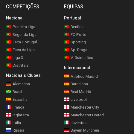
COMPETIÇÕES
EQUIPAS
Nacional
Portugal
Primeira Liga
Benfica
Segunda Liga
FC Porto
Taça Portugal
Sporting
Taça da Liga
Sp. Braga
Liga 3
V. Guimarães
Distritais
Internacional
Nacionais Clubes
Atlético Madrid
Alemanha
Barcelona
Brasil
Real Madrid
Espanha
Liverpool
França
Manchester City
Inglaterra
Manchester United
Itália
Juventus
Rússia
Bayern München