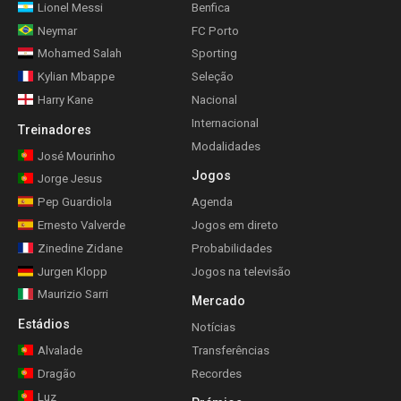
Lionel Messi
Benfica
Neymar
FC Porto
Mohamed Salah
Sporting
Kylian Mbappe
Seleção
Harry Kane
Nacional
Internacional
Treinadores
Modalidades
José Mourinho
Jogos
Jorge Jesus
Pep Guardiola
Agenda
Ernesto Valverde
Jogos em direto
Zinedine Zidane
Probabilidades
Jurgen Klopp
Jogos na televisão
Maurizio Sarri
Mercado
Estádios
Notícias
Alvalade
Transferências
Dragão
Recordes
Luz