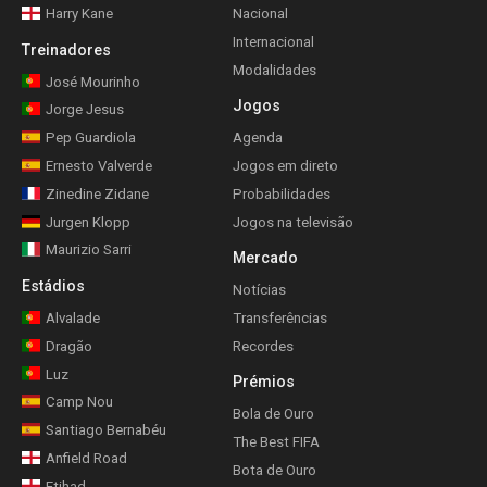
Harry Kane
Nacional
Internacional
Treinadores
Modalidades
José Mourinho
Jogos
Jorge Jesus
Pep Guardiola
Agenda
Ernesto Valverde
Jogos em direto
Zinedine Zidane
Probabilidades
Jurgen Klopp
Jogos na televisão
Maurizio Sarri
Mercado
Estádios
Notícias
Alvalade
Transferências
Dragão
Recordes
Luz
Prémios
Camp Nou
Bola de Ouro
Santiago Bernabéu
The Best FIFA
Anfield Road
Bota de Ouro
Etihad