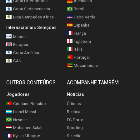
Copa Libertadores
Alemanha
Copa Sudamericana
Brasil
Liga Campeões África
Cabo Verde
Espanha
Internacionais Seleções
França
Mundial
Inglaterra
Europeu
Itália
Copa América
Portugal
CAN
Moçambique
OUTROS CONTEÚDOS
ACOMPANHE TAMBÉM
Jogadores
Notícias
Cristiano Ronaldo
Últimas
Lionel Messi
Benfica
Neymar
FC Porto
Mohamed Salah
Sporting
Kylian Mbappe
Seleção