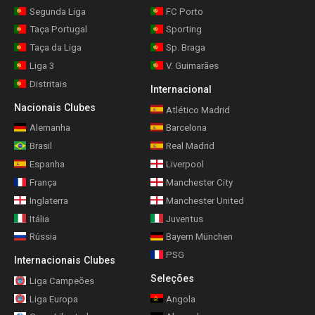
Segunda Liga
FC Porto
Taça Portugal
Sporting
Taça da Liga
Sp. Braga
Liga 3
V. Guimarães
Distritais
Internacional
Nacionais Clubes
Atlético Madrid
Alemanha
Barcelona
Brasil
Real Madrid
Espanha
Liverpool
França
Manchester City
Inglaterra
Manchester United
Itália
Juventus
Rússia
Bayern München
PSG
Internacionais Clubes
Seleções
Liga Campeões
Liga Europa
Angola