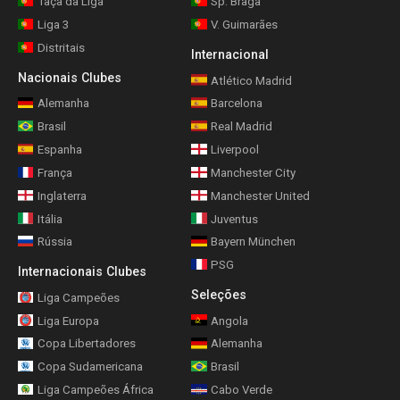
Taça da Liga
Sp. Braga
Liga 3
V. Guimarães
Distritais
Internacional
Nacionais Clubes
Atlético Madrid
Alemanha
Barcelona
Brasil
Real Madrid
Espanha
Liverpool
França
Manchester City
Inglaterra
Manchester United
Itália
Juventus
Rússia
Bayern München
PSG
Internacionais Clubes
Seleções
Liga Campeões
Liga Europa
Angola
Copa Libertadores
Alemanha
Copa Sudamericana
Brasil
Liga Campeões África
Cabo Verde