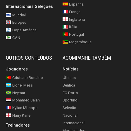
Espanha
Internacionais Seleções
França
Mundial
Inglaterra
Europeu
Itália
Copa América
Portugal
CAN
Moçambique
OUTROS CONTEÚDOS
ACOMPANHE TAMBÉM
Jogadores
Notícias
Cristiano Ronaldo
Últimas
Lionel Messi
Benfica
Neymar
FC Porto
Mohamed Salah
Sporting
Kylian Mbappe
Seleção
Harry Kane
Nacional
Internacional
Treinadores
Modalidades