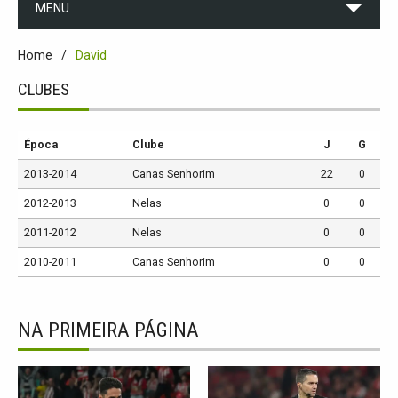
MENU
Home
David
CLUBES
Época
Clube
J
G
2013-2014
Canas Senhorim
22
0
2012-2013
Nelas
0
0
2011-2012
Nelas
0
0
2010-2011
Canas Senhorim
0
0
NA PRIMEIRA PÁGINA