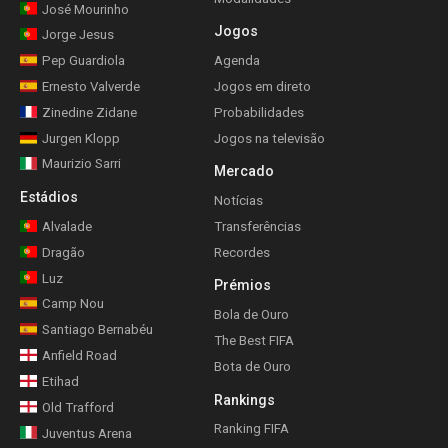
José Mourinho
Jogos
Jorge Jesus
Pep Guardiola
Agenda
Ernesto Valverde
Jogos em direto
Zinedine Zidane
Probabilidades
Jurgen Klopp
Jogos na televisão
Maurizio Sarri
Mercado
Estádios
Notícias
Alvalade
Transferências
Dragão
Recordes
Luz
Prémios
Camp Nou
Bola de Ouro
Santiago Bernabéu
The Best FIFA
Anfield Road
Bota de Ouro
Etihad
Rankings
Old Trafford
Ranking FIFA
Juventus Arena