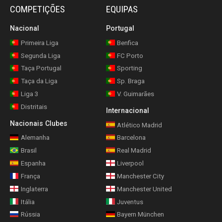
COMPETIÇÕES
EQUIPAS
Nacional
Portugal
Primeira Liga
Benfica
Segunda Liga
FC Porto
Taça Portugal
Sporting
Taça da Liga
Sp. Braga
Liga 3
V. Guimarães
Distritais
Internacional
Nacionais Clubes
Atlético Madrid
Alemanha
Barcelona
Brasil
Real Madrid
Espanha
Liverpool
França
Manchester City
Inglaterra
Manchester United
Itália
Juventus
Rússia
Bayern München