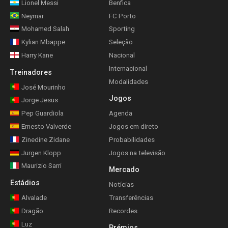
Lionel Messi
Benfica
Neymar
FC Porto
Mohamed Salah
Sporting
Kylian Mbappe
Seleção
Harry Kane
Nacional
Internacional
Treinadores
Modalidades
José Mourinho
Jogos
Jorge Jesus
Pep Guardiola
Agenda
Ernesto Valverde
Jogos em direto
Zinedine Zidane
Probabilidades
Jurgen Klopp
Jogos na televisão
Maurizio Sarri
Mercado
Estádios
Notícias
Alvalade
Transferências
Dragão
Recordes
Luz
Prémios