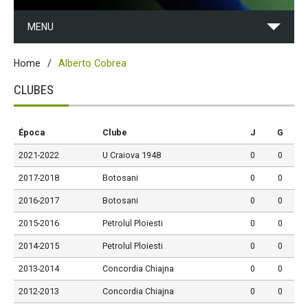
MENU
Home
Alberto Cobrea
CLUBES
Época
Clube
J
G
2021-2022
U Craiova 1948
0
0
2017-2018
Botosani
0
0
2016-2017
Botosani
0
0
2015-2016
Petrolul Ploiesti
0
0
2014-2015
Petrolul Ploiesti
0
0
2013-2014
Concordia Chiajna
0
0
2012-2013
Concordia Chiajna
0
0