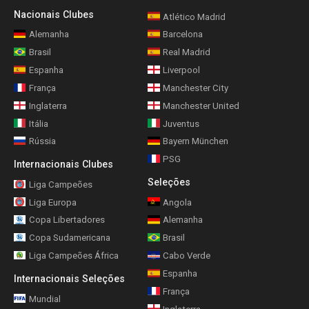
Nacionais Clubes
Atlético Madrid
Alemanha
Barcelona
Brasil
Real Madrid
Espanha
Liverpool
França
Manchester City
Inglaterra
Manchester United
Itália
Juventus
Rússia
Bayern München
PSG
Internacionais Clubes
Seleções
Liga Campeões
Liga Europa
Angola
Copa Libertadores
Alemanha
Copa Sudamericana
Brasil
Liga Campeões África
Cabo Verde
Espanha
Internacionais Seleções
França
Mundial