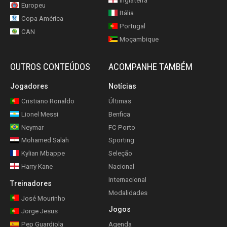
Inglaterra
Europeu
Itália
Copa América
Portugal
CAN
Moçambique
OUTROS CONTEÚDOS
ACOMPANHE TAMBÉM
Jogadores
Notícias
Cristiano Ronaldo
Últimas
Lionel Messi
Benfica
Neymar
FC Porto
Mohamed Salah
Sporting
Kylian Mbappe
Seleção
Harry Kane
Nacional
Internacional
Treinadores
Modalidades
José Mourinho
Jogos
Jorge Jesus
Pep Guardiola
Agenda