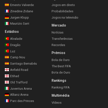
Ernesto Valverde
Jogos em direto
Zinedine Zidane
Probabilidades
Jurgen Klopp
Jogos na televisão
Maurizio Sarri
Mercado
Estádios
Notícias
Alvalade
Transferências
Dragão
Recordes
Luz
Prémios
Camp Nou
Bola de Ouro
Santiago Bernabéu
The Best FIFA
Anfield Road
Bota de Ouro
Etihad
Rankings
Old Trafford
Ranking FIFA
Juventus Arena
Allianz Arena
Multimédia
Parc des Princes
Vídeos