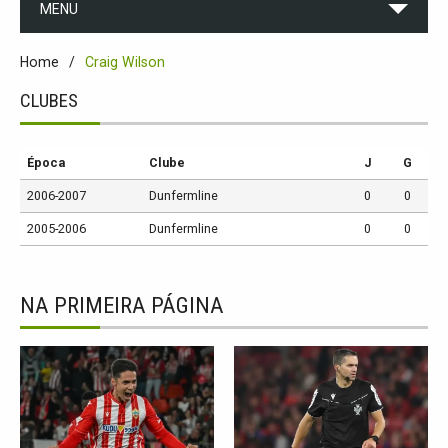
MENU
Home
Craig Wilson
CLUBES
Época
Clube
J
G
2006-2007
Dunfermline
0
0
2005-2006
Dunfermline
0
0
NA PRIMEIRA PÁGINA